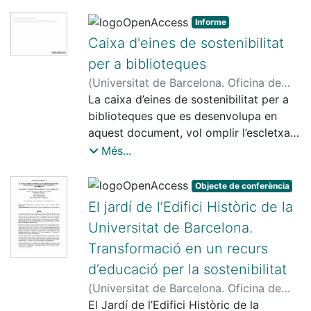
diferents centres de la UB, del 15 de
febrer al 15 de març de 2022.
Informe
Caixa d'eines de sostenibilitat
per a biblioteques
(
Universitat de Barcelona. Oficina de
Seguretat, Salut i Medi Ambient
La caixa d’eines de sostenibilitat per a
,
2023-
12
biblioteques que es desenvolupa en
)
Universitat de Barcelona. Oficina de
Seguretat, Salut i Medi Ambient
aquest document, vol omplir l’escletxa
que hem identificat en el procés
Més...
d'integració de la sostenibilitat (i dels
ODS en l'actual context de vigència de
Objecte de conferència
l'Agenda 2030 de les Nacions Unides).
El jardí de l’Edifici Històric de la
Es faciliten solucions reals i un marc
Universitat de Barcelona.
versàtil que n'afavoreixi la utilització
Transformació en un recurs
per part de qualsevol biblioteca, segons
les seves característiques i
d’educació per la sostenibilitat
particularitats. La caixa d'eines inclou
(
Universitat de Barcelona. Oficina de
un
Seguretat, Salut i Medi Ambient
El Jardí de l’Edifici Històric de la
,
2015
)