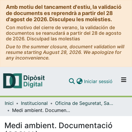
Amb motiu del tancament d'estiu, la validació
de documents es reprendrà a partir del 28
d'agost de 2026. Disculpeu les molèsties.
Con motivo del cierre de verano, la validación de
documentos se reanudará a partir del 28 de agosto
de 2026. Disculpad las molestias
Due to the summer closure, document validation will
resume starting August 28, 2026. We apologize for
any inconvenience.
(current)
Iniciar sessió
Comunitats i col·leccions
Inici
Institucional
Oficina de Seguretat, Salut i Medi Ambient (OSSMA)
Navega per tot el DD
Medi ambient. Documentació (OSSMA)
Com publicar
Medi ambient. Documentació
Contacte