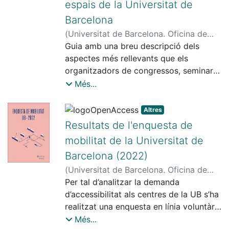
espais de la Universitat de
Barcelona
(
Universitat de Barcelona. Oficina de
Seguretat, Salut i Medi Ambient
Guia amb una breu descripció dels
,
2023
)
Universitat de Barcelona. Oficina de
aspectes més rellevants que els
Seguretat, Salut i Medi Ambient
organitzadors de congressos, seminaris,
jornades o similars poden incorporar
Més...
per tal que l’esdeveniment sigui més
sostenible.
Altres
Resultats de l'enquesta de
mobilitat de la Universitat de
Barcelona (2022)
(
Universitat de Barcelona. Oficina de
Seguretat, Salut i Medi Ambient
Per tal d’analitzar la demanda
,
2022
)
Universitat de Barcelona. Oficina de
d’accessibilitat als centres de la UB s’ha
Seguretat, Salut i Medi Ambient
realitzat una enquesta en línia voluntària
al personal que estudia o treballa en els
Més...