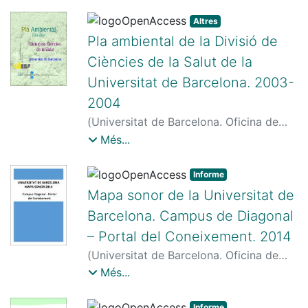
Universitat de Barcelona. Oficina de
Seguretat, Salut i Medi Ambient
Altres
Pla ambiental de la Divisió de
Ciències de la Salut de la
Universitat de Barcelona. 2003-
2004
(
Universitat de Barcelona. Oficina de
Seguretat, Salut i Medi Ambient
,
2003
)
Més...
Universitat de Barcelona. Oficina de
Seguretat, Salut i Medi Ambient
Informe
Mapa sonor de la Universitat de
Barcelona. Campus de Diagonal
– Portal del Coneixement. 2014
(
Universitat de Barcelona. Oficina de
Seguretat, Salut i Medi Ambient
,
2014
)
Més...
Universitat de Barcelona. Oficina de
Seguretat, Salut i Medi Ambient
Informe