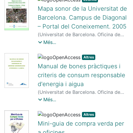
Mapa sonor de la Universitat de
Barcelona. Campus de Diagonal
– Portal del Coneixement. 2005
(
Universitat de Barcelona. Oficina de
Seguretat, Salut i Medi Ambient
,
2006
)
Més...
Universitat de Barcelona. Oficina de
Seguretat, Salut i Medi Ambient
Altres
Manual de bones pràctiques i
criteris de consum responsable
d'energia i aigua
(
Universitat de Barcelona. Oficina de
Seguretat, Salut i Medi Ambient
,
2014
)
Més...
Universitat de Barcelona. Oficina de
Seguretat, Salut i Medi Ambient
Altres
Mini-guia de compra verda per
a oficines