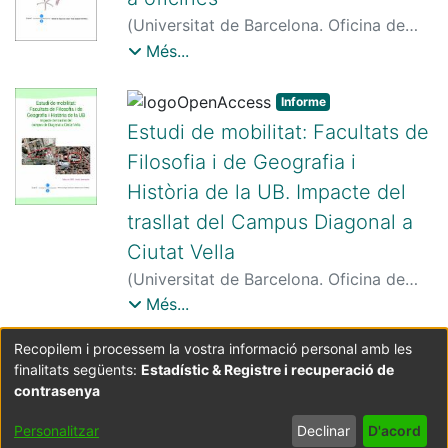
(
Universitat de Barcelona. Oficina de
Seguretat, Salut i Medi Ambient
,
2004
)
Més...
Universitat de Barcelona. Oficina de
Seguretat, Salut i Medi Ambient
Informe
Estudi de mobilitat: Facultats de
Filosofia i de Geografia i
Història de la UB. Impacte del
trasllat del Campus Diagonal a
Ciutat Vella
(
Universitat de Barcelona. Oficina de
Seguretat, Salut i Medi Ambient
,
2006
)
Més...
Universitat de Barcelona. Oficina de
Recopilem i processem la vostra informació personal amb les
Seguretat, Salut i Medi Ambient
finalitats següents:
Estadístic & Registre i recuperació de
Coordinació:
CRAI UB
Avís legal
Metadades
subjectes a:
contrasenya
Configuració
Política de
Acord
Personalitzar
Declinar
D'acord
de cookies
privadesa
d'usuari