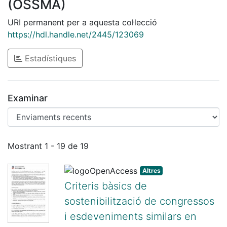
(OSSMA)
URI permanent per a aquesta col·lecció
https://hdl.handle.net/2445/123069
Estadístiques
Examinar
Enviaments recents
Mostrant
1 - 19 de 19
Altres
Criteris bàsics de
sostenibilització de congressos
i esdeveniments similars en