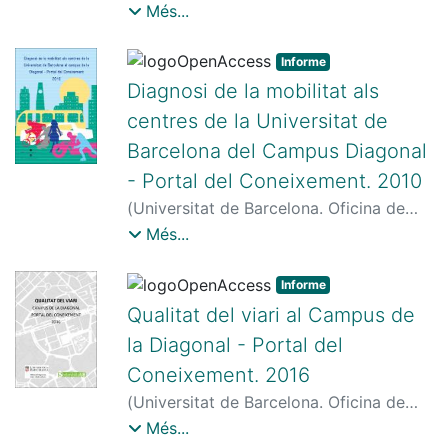
Seguretat, Salut i Medi Ambient
,
2011
)
Més...
Universitat de Barcelona. Oficina de
Seguretat, Salut i Medi Ambient
Informe
Diagnosi de la mobilitat als
centres de la Universitat de
Barcelona del Campus Diagonal
- Portal del Coneixement. 2010
(
Universitat de Barcelona. Oficina de
Seguretat, Salut i Medi Ambient
,
2010
)
Més...
Universitat de Barcelona. Oficina de
Seguretat, Salut i Medi Ambient
Informe
Qualitat del viari al Campus de
la Diagonal - Portal del
Coneixement. 2016
(
Universitat de Barcelona. Oficina de
Seguretat, Salut i Medi Ambient
,
2016
)
Més...