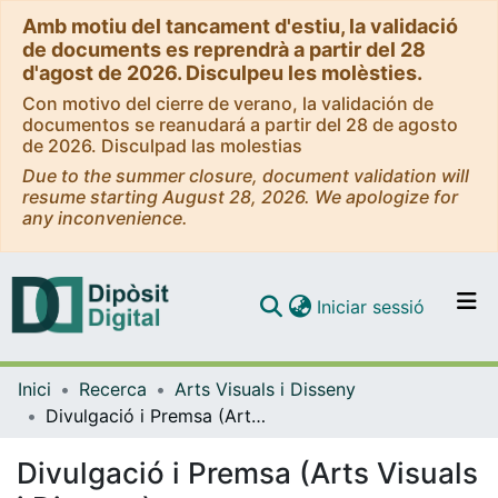
Amb motiu del tancament d'estiu, la validació
de documents es reprendrà a partir del 28
d'agost de 2026. Disculpeu les molèsties.
Con motivo del cierre de verano, la validación de
documentos se reanudará a partir del 28 de agosto
de 2026. Disculpad las molestias
Due to the summer closure, document validation will
resume starting August 28, 2026. We apologize for
any inconvenience.
(current)
Iniciar sessió
Comunitats i col·leccions
Inici
Recerca
Arts Visuals i Disseny
Navega per tot el DD
Divulgació i Premsa (Arts Visuals i Disseny)
Com publicar
Divulgació i Premsa (Arts Visuals
Contacte