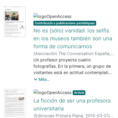
e Instagram. La avalancha y el contraste
de todas estas imágenes plantea
interesantes cuestiones de fondo.
Contribució a publicacions periòdiques
No es (sólo) vanidad: los selfis
en los museos también son una
forma de comunicarnos
(
Asociación The Conversation España
,
2020-02-11
Un profesor proyecta cuatro
)
Hernández, Fernando
(Hernández Hernández)
fotografías. En la primera, un grupo de
visitantes está en actitud contemplativa
frente a la Mona Lisa. En la segunda, un
Més...
brazo se alza, en medio de un grupo
similar al anterior, portando una cámara
Article
de fotos. En la tercera, la mayoría de
La ficción de ser una profesora
los espectadores disparan sus móviles
universitaria
hacia la pintura de Leonardo. En la
(
Ediciones Primera Plana
,
2015-03-01
)
cuarta, quienes forman el grupo dan la