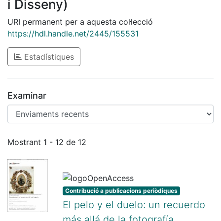
i Disseny)
URI permanent per a aquesta col·lecció
https://hdl.handle.net/2445/155531
Estadístiques
Examinar
Enviaments recents
Mostrant
1 - 12 de 12
Contribució a publicacions periòdiques
El pelo y el duelo: un recuerdo
más allá de la fotografía