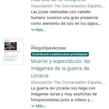
(
Asociación The Conversation España
,
2022-11-17
Las joyas realizadas con cabello
)
Morcate, Montse
;
Pardo,
Rebeca
humano tuvieron una gran presencia
como elemento de luto en los siglos
XVIII y XIX.
Més...
Contribució a publicacions periòdiques
Muerte y espectáculo: las
imágenes de la guerra de
Ucrania
(
Asociación The Conversation España
,
2022-04-12
La guerra de Ucrania nos llega con
)
Pardo, Rebeca
;
Morcate,
Montse
imágenes duras y muy explícitas de
fotoperiodistas junto a vídeos y
contenidos al más puro estilo de TikTok
Més...