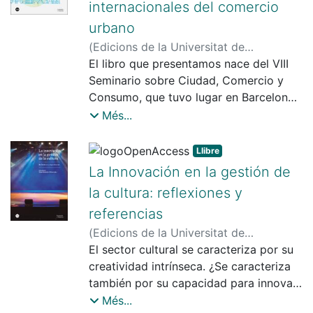
internacionales del comercio
urbano
(
Edicions de la Universitat de
Barcelona
El libro que presentamos nace del VIII
,
2023
)
Frago, Lluís
;
Carreras i
Verdaguer, Carles, 1948-2024
Seminario sobre Ciudad, Comercio y
;
Martínez
Rigol, Sergi
Consumo, que tuvo lugar en Barcelona,
de forma virtual, en el mes de
Més...
septiembre de 2021. Los diversos
participantes realizaron presentaciones
Llibre
en línea que originaron debates
La Innovación en la gestión de
especializados sobre todos y cada uno
la cultura: reflexiones y
de los conceptos analizados. Dichas
referencias
presentaciones recogían experiencias
de investigaciones efectuadas en las
(
Edicions de la Universitat de
diversas ciudades de los distintos
Barcelona
El sector cultural se caracteriza por su
,
2021
)
Bonet, Lluís (Bonet i
países que periódicamente
Agustí)
creatividad intrínseca. ¿Se caracteriza
;
González-Piñero, Manel
intercambian sus puntos de vista en
también por su capacidad para innovar,
cada seminario: España, Portugal,
es decir, para generar valor al usuario?
Més...