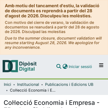
Amb motiu del tancament d'estiu, la validació
de documents es reprendrà a partir del 28
d'agost de 2026. Disculpeu les molèsties.
Con motivo del cierre de verano, la validación de
documentos se reanudará a partir del 28 de agosto
de 2026. Disculpad las molestias
Due to the summer closure, document validation will
resume starting August 28, 2026. We apologize for
any inconvenience.
(current)
Iniciar sessió
Comunitats i col·leccions
Inici
Institucional
Publicacions i Edicions UB
Navega per tot el DD
Col·lecció Economia i Empresa - EBooks - (Publicacions i Edicions UB)
Com publicar
Col·lecció Economia i Empresa -
Contacte