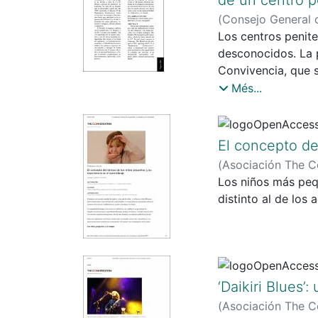
(
Consejo General d
Llorach i Segalà, 
Los centros penite
desconocidos. La 
Convivencia, que s
Modelo que se desa
Més...
se cita que los int
tividades de orden
aplicar en unmódul
El concepto de
tivo, y por los tre
(
Asociación The C
tamiento), el Mode
Los niños más pequ
asamblearia con el
distinto al de los 
comisiones, una de
másdemandados por 
parte de las perso
ha podido observar
aporta una serie d
‘Daikiri Blues
(
Asociación The C