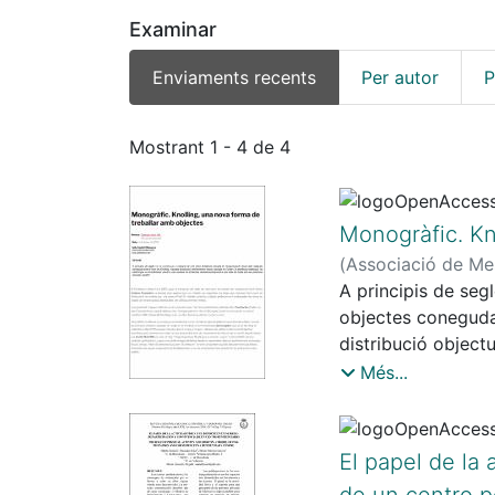
Examinar
Enviaments recents
Per autor
P
Enviaments recents
Mostrant
1 - 4 de 4
Monogràfic. Kn
(
Associació de Me
A principis de seg
objectes coneguda 
distribució object
compulsiva que est
Més...
El papel de la 
de un centro p