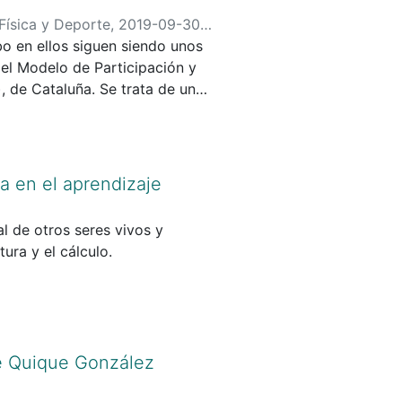
Física y Deporte
,
2019-09-30
)
bo en ellos siguen siendo unos
el Modelo de Participación y
, de Cataluña. Se trata de un
lReglamento Penitenciario donde
ón del horario y de las ac-
rtivo.El Modelo se empieza a
z aprobado por el equipo direc-
a en el aprendizaje
ancia, y el personal de tra-
ades y dialogar de forma
l de otros seres vivos y
cuerdos, organizándose en tres
tura y el cálculo.
itenciarios son los espacios
ca y el deporte para una gran
u estancia en prisión. Como se
proyectos de este tipo les
 y la ilusión.
de Quique González