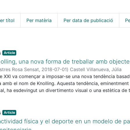
er títol
Per matèria
Per data de publicació
Pe
Article
olling, una nova forma de treballar amb objecte
stres Rosa Sensat
,
2018-07-01
)
Castell Villanueva, Júlia
le XXI va començar a imposar-se una nova tendència basada 
amb el nom de Knolling. Aquesta tendència, eminentment vi
ual, ha esdevingut un divertimento visual o una estètica de
à de moda pel seu potencial educatiu implícit.
Article
actividad física y el deporte en un modelo de p
enitenciario