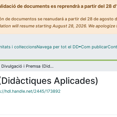
alidació de documents es reprendrà a partir del 28 d
ción de documentos se reanudará a partir del 28 de agosto 
ation will resume starting August 28, 2026. We apologize 
tats i col·leccions
Navega per tot el DD
Com publicar
Cont
Divulgació i Premsa (Didàctiques Aplicades)
(Didàctiques Aplicades)
s://hdl.handle.net/2445/173892