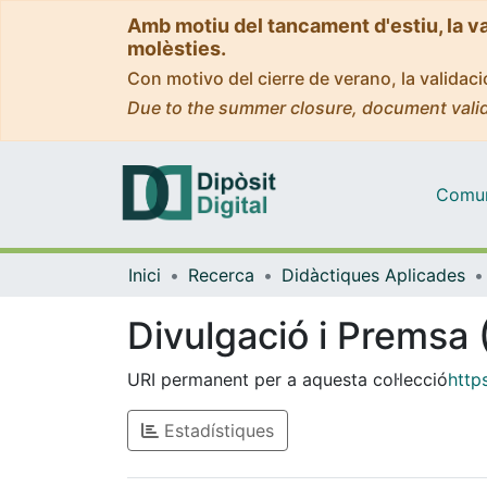
Amb motiu del tancament d'estiu, la v
molèsties.
Con motivo del cierre de verano, la valida
Due to the summer closure, document valid
Comuni
Inici
Recerca
Didàctiques Aplicades
Divulgació i Premsa 
URI permanent per a aquesta col·lecció
http
Estadístiques