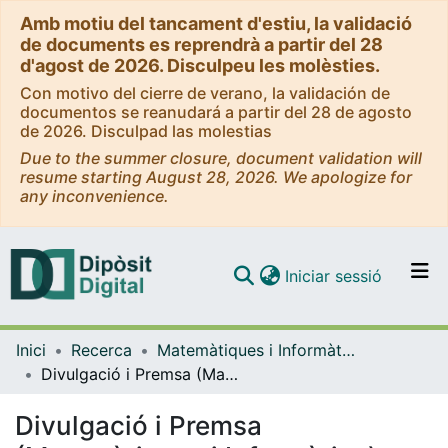
Amb motiu del tancament d'estiu, la validació
de documents es reprendrà a partir del 28
d'agost de 2026. Disculpeu les molèsties.
Con motivo del cierre de verano, la validación de
documentos se reanudará a partir del 28 de agosto
de 2026. Disculpad las molestias
Due to the summer closure, document validation will
resume starting August 28, 2026. We apologize for
any inconvenience.
(current)
Iniciar sessió
Comunitats i col·leccions
Inici
Recerca
Matemàtiques i Informàtica
Navega per tot el DD
Divulgació i Premsa (Matemàtiques i Informàtica)
Com publicar
Divulgació i Premsa
Contacte