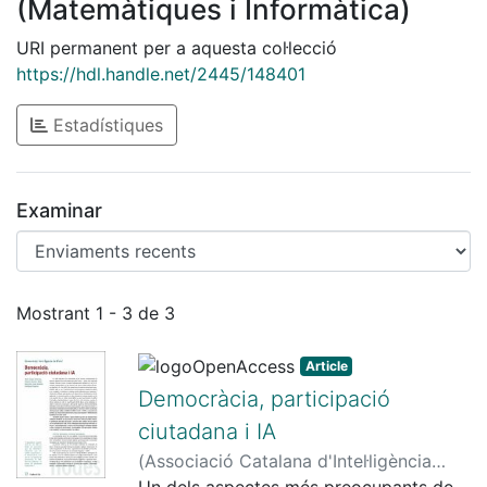
(Matemàtiques i Informàtica)
URI permanent per a aquesta col·lecció
https://hdl.handle.net/2445/148401
Estadístiques
Examinar
Enviaments recents
Mostrant
1 - 3 de 3
Article
Democràcia, participació
ciutadana i IA
(
Associació Catalana d'Intel·ligència