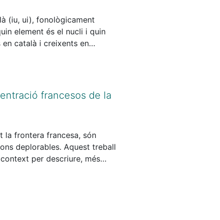
là (iu, ui), fonològicament
uin element és el nucli i quin
en català i creixents en
ns tonicitat (tònica vs. àtona)
e 19 i 22 anys, bilingües de
dominant i l’altra meitat el
bservat que ambdues seqüències
entració francesos de la
a tonicitat n’afavoreixen una
l’optimitat.
 la frontera francesa, són
ons deplorables. Aquest treball
t context per descriure, més
tura concentracionària catalana
literatura de ficció en català
ques que el constitueixen
 el corpus poètic comparteix
a de corrent europeu tals com