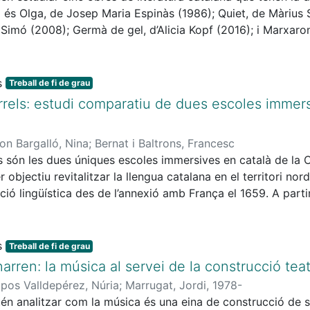
m és Olga, de Josep Maria Espinàs (1986); Quiet, de Màrius
a Simó (2008); Germà de gel, d’Alicia Kopf (2016); i Marxar
itzaran aspectes formals centrats en la tipologia textual, la
ador (Lejeune, Casas); com és l’aproximació literària de cad
at; i l’evolució terminològica lligada a la concepció de la dis
Treball de fi de grau
entitat del personatge amb discapacitat i la relació directa 
Arrels: estudi comparatiu de dues escoles immers
rrador, la responsabilitat parental, l’amor (incondicional o ro
tge o la mort.
n Bargalló, Nina
;
Bernat i Baltrons, Francesc
ls són les dues úniques escoles immersives en català de l
 objectiu revitalitzar la llengua catalana en el territori nord
ció lingüística des de l’annexió amb França el 1659. A parti
er que tenen La Bressola i Arrels en la revitalització de la 
iran els sistemes immersius que implementen i, finalment, es
 cadascun.
Treball de fi de grau
rren: la música al servei de la construcció teat
os Valldepérez, Núria
;
Marrugat, Jordi, 1978-
én analitzar com la música és una eina de construcció de sent