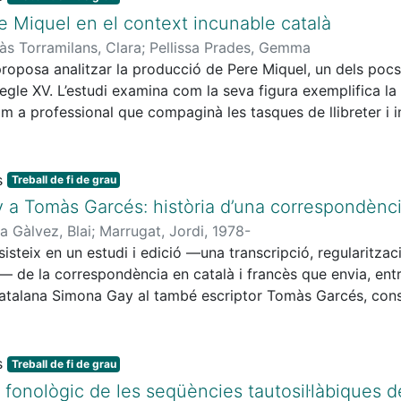
mentre que Llibre d’Ester és el punt de partida de Primera hi
re Miquel en el context incunable català
ó proposada a La pell de brau i l’omple de sentit: l’acceptac
às Torramilans, Clara
;
Pellissa Prades, Gemma
t de la mort, inevitable.
proposa analitzar la producció de Pere Miquel, un dels poc
le XV. L’estudi examina com la seva figura exemplifica la hi
m a professional que compaginà les tasques de llibreter i 
tjana. A partir de l’anàlisi del seu corpus tipogràfic, que es
en les obres que va imprimir en blocs temàtics i se n’estudia 
català. La investigació també aprofundeix en els aspectes ma
Treball de fi de grau
ribució que han suscitat algunes de les obres estudiades. L’
a Tomàs Garcés: història d’una correspondènc
ssos culturals de l’època i identificar les demandes lectore
a Gàlvez, Blai
;
Marrugat, Jordi, 1978-
om una peça clau de la configuració del mercat editorial bar
isteix en un estudi i edició —una transcripció, regularitzac
c.— de la correspondència en català i francès que envia, ent
-catalana Simona Gay al també escriptor Tomàs Garcés, co
e Catalunya. Para atenció, entre altres coses, a la seva rel
tges i obres que hi són esmentats, als esdeveniments que s’h
na Gay —a la seva vida, als seus pensaments, esperances i
Treball de fi de grau
es obres de Simona, com ara La gerra al sol o Folklore ínti
i fonològic de les seqüències tautosil·làbiques d