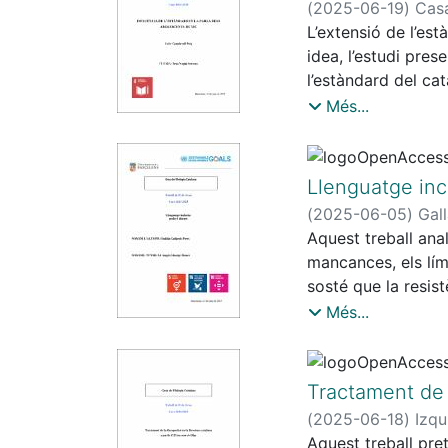
(
2025-06-19
)
Casa
la denúncia de les 
L’extensió de l’est
idea, l’estudi pres
l’estàndard del cat
partir de vuit entr
Més...
majors de 80 anys, 
zona. Així doncs, e
obres normatives de
Llenguatge incl
d’aquests vuit info
(
2025-06-05
)
Gall
de l’estàndard.
Aquest treball anal
mancances, els lími
sosté que la resist
catalana, fet que 
Més...
propostes emergent
Raig Verd, i reivin
simbòlica i que les
Tractament de l
català.
(
2025-06-18
)
Izqu
Aquest treball pre