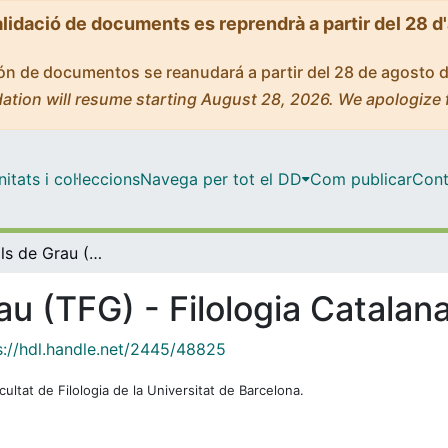
alidació de documents es reprendrà a partir del 28 d
ción de documentos se reanudará a partir del 28 de agosto 
ation will resume starting August 28, 2026. We apologize 
tats i col·leccions
Navega per tot el DD
Com publicar
Cont
Treballs Finals de Grau (TFG) - Filologia Catalana
au (TFG) - Filologia Catalan
s://hdl.handle.net/2445/48825
cultat de Filologia de la Universitat de Barcelona.