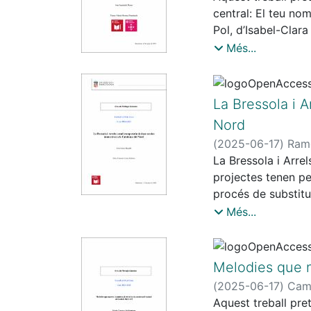
central: El teu no
Pol, d’Isabel-Clar
D’una banda, s’anal
Més...
identitat del narr
s’estructura el rel
s’analitzarà la id
La Bressola i 
la identitat del na
Nord
identitat i llengua
(
2025-06-17
)
Ramo
La Bressola i Arre
projectes tenen per
procés de substitu
s’analitzarà el pap
Més...
del Nord, es defin
les limitacions de
Melodies que na
(
2025-06-17
)
Camp
Aquest treball pret