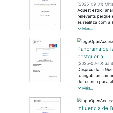
iniciatives d’home
(
2025-09-01
)
Mitj
Aquest estudi anali
rellevants perquè e
es realitza com a 
castellà. A partir
Més...
i estructura sil·là
català central i ca
castellà. Amb les 
Panorama de la
presenten caracterí
postguerra
realització creixen
(
2025-06-10
)
Sant
Després de la Guer
retinguts en camps
de recerca posa el
enllà de la produc
Més...
de la postguerra e
escrites per autors
(seixanta-vuit poe
Influència de l
una sèrie de llocs