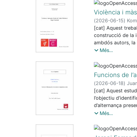
progressivament r
comunicatius.
Violència i mà
En aquest context s
(
2026-06-15
)
Komu
ribagorçana entre 
[cat] Aquest treba
manté viva en l’ús
construcció de la 
terme aquesta anàli
ambdós autors, la 
analitzat aspectes 
primer terme, a par
Més...
actual d’aquesta va
de política de Hann
substitució dialecta
segon terme, a par
de Paul Ricoeur i 
Funcions de l’
de Guimerà i shing
(
2026-06-18
)
Juan
insuficient per art
[cat] Aquest estud
construcció de la i
l’objectiu d’identif
d’interpretació de
d’alternança prese
Mishima.
metodologia qualit
Més...
L’anàlisi lingüístic
manera més puntual
i divers, que pot a