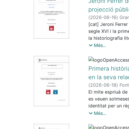
Jeroni Ferrer d
en seccions extens
projecció públi
principalment a fin
(
2026-06-16
)
Gra
l’alternança de cod
[cat] Jeroni Ferre
pràctiques lingüíst
segle XVI i la prim
la historiografia l
pràctiques literàri
Més...
seva figura com a 
quin paper va teni
circumstàncies con
Primera històri
d’autorepresentació
en la seva rela
(
2026-06-18
)
Font
El mite espriuà de
es veuen sotmeses a
identitat per un r
de dos llibres bíbl
Més...
L’objectiu d’aquest
obres d’Espriu. A t