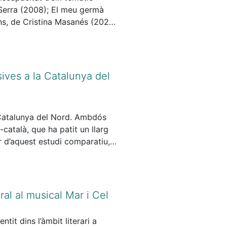
 Serra (2008); El meu germà
ons, de Cristina Masanés (2024).
 qüestió autobiogràfica i la
a obra al tema central i com
capacitat. D’altra banda,
que té amb els altres temes com
ives a la Catalunya del
màntic); i les reflexions sobre
a Catalunya del Nord. Ambdós
-català, que ha patit un llarg
r d’aquest estudi comparatiu,
llengua catalana a la Catalunya
 determinaran les fortaleses i
ral al musical Mar i Cel
it dins l’àmbit literari a