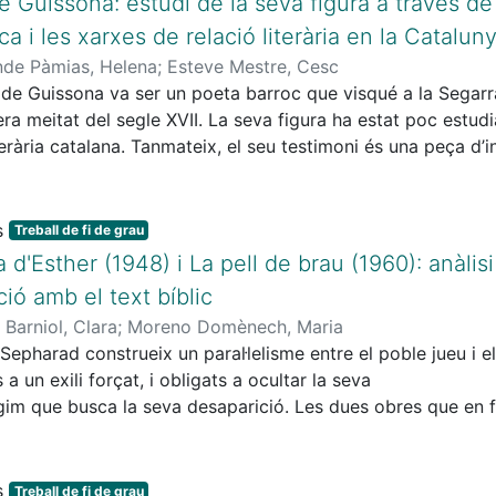
e Guissona: estudi de la seva figura a través de 
es d’una mateixa cançó. Pel que fa a les funcions, s’obser
ca i les xarxes de relació literària en la Catalun
alitats estilístiques, identitàries i simbòliques. En conjunt, l
nde Pàmias, Helena
;
Esteve Mestre, Cesc
i és un element rellevant en la construcció d’identitats juven
r de Guissona va ser un poeta barroc que visqué a la Segarr
iques actuals.
era meitat del segle XVII. La seva figura ha estat poc estudi
iterària catalana. Tanmateix, el seu testimoni és una peça d’in
es del Barroc català. És per això que aquest treball es propo
poeta. L’estudi analitza la producció literària conservada 
r com a escriptor i canonge dins la Catalunya barroca, així 
Treball de fi de grau
dicionaren la seva producció. L’estudi es focalitza en exa
a d'Esther (1948) i La pell de brau (1960): anàli
 i les estratègies discursives que articulen la seva producc
ció amb el text bíblic
 Barniol, Clara
;
Moreno Domènech, Maria
 Sepharad construeix un paral·lelisme entre el poble jueu i 
 un exili forçat, i obligats a ocultar la seva
ègim que busca la seva desaparició. Les dues obres que en 
ics – Llibre d’Ester i Llibre de Job – que els basteixen, els e
a dissertació ha set analitzar quin rol juguen aquests dos L
ravés de l’anàlisi dels segments en els quals la literatura bí
Treball de fi de grau