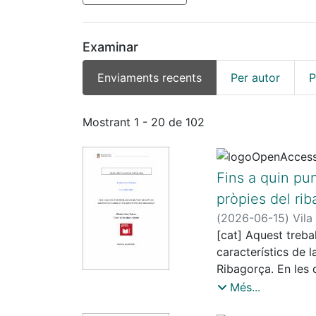
Examinar
Enviaments recents
Per autor
P
Enviaments recents
Mostrant
1 - 20 de 102
Fins a quin pun
pròpies del ri
(
2026-06-15
)
Vila
[cat] Aquest treba
característics de l
Ribagorça. En les 
com l’escola, els 
Més...
varietat més correc