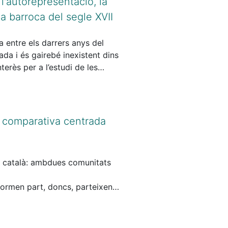
l'autorepresentació, la
va que les alternances responen
ya barroca del segle XVII
’estudi evidencia que
ils i en la representació de les
a entre els darrers anys del
ada i és gairebé inexistent dins
terès per a l’estudi de les
sa estudiar la seva obra i la
amb la intenció de determinar
com d’identificar quines
minar els mecanismes
si comparativa centrada
ió escrita.
el català: ambdues comunitats
formen part, doncs, parteixen
structuren i els donen sentit.
libres en la construcció de les
blica hi tenia més incidència