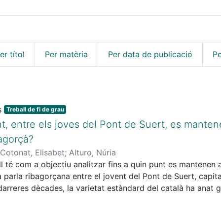
er títol
Per matèria
Per data de publicació
Pe
Treball de fi de grau
t, entre els joves del Pont de Suert, es manten
bagorçà?
 Cotonat, Elisabet
;
Alturo, Núria
ll té com a objectiu analitzar fins a quin punt es mantenen 
a parla ribagorçana entre el jovent del Pont de Suert, capita
darreres dècades, la varietat estàndard del català ha anat
mitjans de comunicació i l’administració, fins al punt de ser
ta o prestigiosa. Aquest fet ha contribuït a fer que moltes 