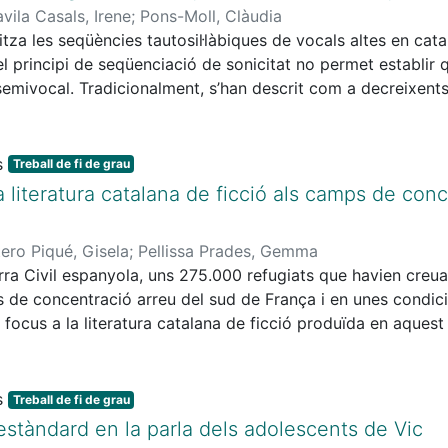
natge al seu germà, el poeta Josep Sebastià Pons.
avila Casals, Irene
;
Pons-Moll, Clàudia
tza les seqüències tautosil·làbiques de vocals altes en cata
l principi de seqüenciació de sonicitat no permet establir q
semivocal. Tradicionalment, s’han descrit com a decreixents 
 d’un corpus de 160 paraules distribuïdes equitativament sego
bica (aguda vs. plana) s’han recollit dades de 10 dones d’entr
stellà de Barcelona. La meitat tenen el català com a llengua 
Treball de fi de grau
mesures articulatòries obtingudes a partir de l’F2, s’ha o
 literatura catalana de ficció als camps de conc
stiques acústiques diferents i que la posició del diftong i l
t. Es proposa una anàlisi fonològica a partir de la teoria de 
ero Piqué, Gisela
;
Pellissa Prades, Gemma
ra Civil espanyola, uns 275.000 refugiats que havien creuat
 de concentració arreu del sud de França i en unes condici
 focus a la literatura catalana de ficció produïda en aques
ció memorialística, les característiques pròpies de la litera
spanyola. D’una banda, s’ha elaborat un inventari d’obres de 
 coetanis als fets, de l’altra s’han analitzat les obres poèti
Treball de fi de grau
mes inclosos en cinc poemaris). Així, hem pogut veure que
’estàndard en la parla dels adolescents de Vic
 comuns en consonància amb la literatura concentracionàri