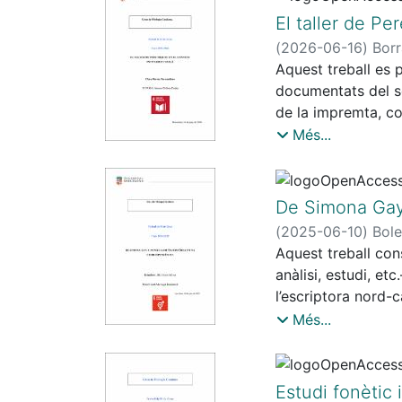
s’ha conclòs que, 
El taller de Pe
completa la reflexi
(
2026-06-16
)
Borr
l’ésser humà enfron
Aquest treball es 
documentats del seg
de la impremta, co
finals de l'edat mi
Més...
1496, es classifiqu
bilingüisme llatí-
en els dubtes d'at
De Simona Gay 
conèixer els intere
(
2025-06-10
)
Bole
fet que el situa c
Aquest treball cons
anàlisi, estudi, et
l’escriptora nord
de la Biblioteca d
Més...
etc.), als persona
la figura de Simo
informació d’algun
Estudi fonètic 