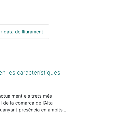
r data de lliurament
en les característiques
actualment els trets més
l de la comarca de l’Alta
 guanyant presència en àmbits
 percebuda sovint com la
varietats dialectals siguin