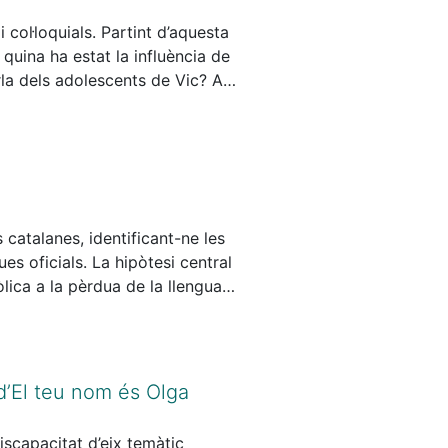
taveu de la col·lectivitat.
 col·loquials. Partint d’aquesta
 quina ha estat la influència de
arla dels adolescents de Vic? A
i 18 anys i a quatre persones
cterístics del parlar d’aquesta
ana de Vic, el que diuen les
s, morfosintàctiques i lèxiques
vitalitat d’aquests trets enfront
s catalanes, identificant-ne les
ues oficials. La hipòtesi central
òlica a la pèrdua de la llengua
scursos normatius amb
l de llenguatge no-binari de
nguatge és una eina de justícia
r la vitalitat democràtica del
 d’El teu nom és Olga
iscapacitat d’eix temàtic