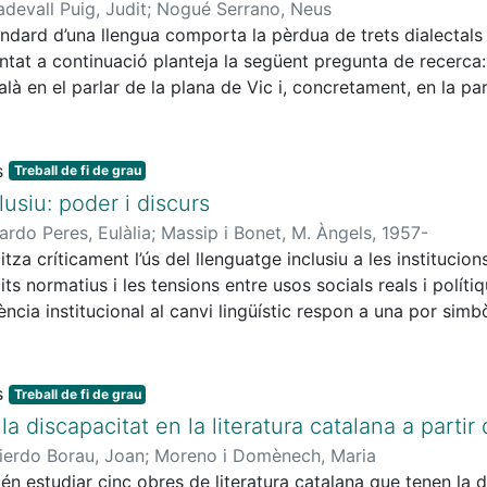
devall Puig, Judit
;
Nogué Serrano, Neus
condicions de vida o la concepció de la literatura com a por
àndard d’una llengua comporta la pèrdua de trets dialectals i
entat a continuació planteja la següent pregunta de recerca:
alà en el parlar de la plana de Vic i, concretament, en la p
evistes semidirigides fetes a quatre adolescents d’entre 14 
s’analitza l’estat actual d’una sèrie de trets lingüístics cara
s compara el que diu la bibliografia sobre el parlar de la pl
Treball de fi de grau
 l’Institut d’Estudis Catalans, i les realitzacions fonètique
usiu: poder i discurs
rmants. I tot això es fa amb l’objectiu d’observar el grau de 
ardo Peres, Eulàlia
;
Massip i Bonet, M. Àngels, 1957-
itza críticament l’ús del llenguatge inclusiu a les institucion
ts normatius i les tensions entre usos socials reals i polítiq
ència institucional al canvi lingüístic respon a una por simb
pot provocar-ne la fossilització. El treball contrasta els di
s, com el llenguatge no binari recollit a la Guia gramatica
dica una mirada interdisciplinària. S’hi argumenta que el lle
Treball de fi de grau
 institucions han d’adaptar-se als canvis socials per garanti
a discapacitat en la literatura catalana a partir
ierdo Borau, Joan
;
Moreno i Domènech, Maria
tén estudiar cinc obres de literatura catalana que tenen la d