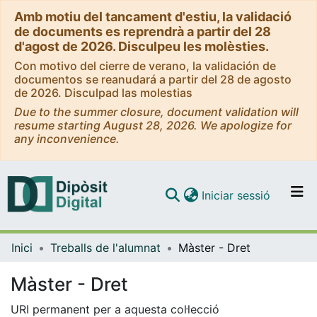
Amb motiu del tancament d'estiu, la validació
de documents es reprendrà a partir del 28
d'agost de 2026. Disculpeu les molèsties.
Con motivo del cierre de verano, la validación de
documentos se reanudará a partir del 28 de agosto
de 2026. Disculpad las molestias
Due to the summer closure, document validation will
resume starting August 28, 2026. We apologize for
any inconvenience.
(current)
Iniciar sessió
Comunitats i col·leccions
Inici
Treballs de l'alumnat
Màster - Dret
Navega per tot el DD
Com publicar
Màster - Dret
Contacte
URI permanent per a aquesta col·lecció