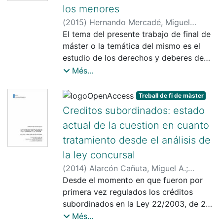
los menores
(
2015
)
Hernando Mercadé, Miguel
Ángel
El tema del presente trabajo de final de
;
Villagrasa Alcaide, Carlos
máster o la temática del mismo es el
estudio de los derechos y deberes de
carácter civil en la legislación española
Més...
reguladora de la responsabilidad penal
de los menores y, en concreto,
Treball de fi de màster
efectuando un estudio inicial del
Creditos subordinados: estado
principio del interés superior del menor,
actual de la cuestion en cuanto
de los derechos y deberes de los
tratamiento desde el análisis de
menores en general y de los derechos y
deberes de los menores acogidos en
la ley concursal
centros de menores, se estudia la
(
2014
)
Alarcón Cañuta, Miguel A.
;
incidencia del mencionado principio del
Guasch Martorell, Rafael
Desde el momento en que fueron por
interés superior del menor y de los
primera vez regulados los créditos
derechos y deberes de carácter civil en
subordinados en la Ley 22/2003, de 29
la Ley Orgánica 5/2000, de 12 de enero,
de julio, Concursal (LC), se pudo
Més...