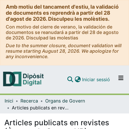
Amb motiu del tancament d'estiu, la validació
de documents es reprendrà a partir del 28
d'agost de 2026. Disculpeu les molèsties.
Con motivo del cierre de verano, la validación de
documentos se reanudará a partir del 28 de agosto
de 2026. Disculpad las molestias
Due to the summer closure, document validation will
resume starting August 28, 2026. We apologize for
any inconvenience.
(current)
Iniciar sessió
Comunitats i col·leccions
Inici
Recerca
Organs de Govern
Navega per tot el DD
Articles publicats en revistes (Òrgans de Govern UB)
Com publicar
Articles publicats en revistes
Contacte