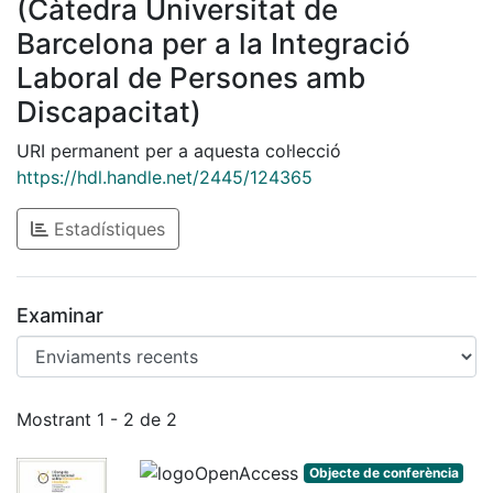
(Càtedra Universitat de
Barcelona per a la Integració
Laboral de Persones amb
Discapacitat)
URI permanent per a aquesta col·lecció
https://hdl.handle.net/2445/124365
Estadístiques
Examinar
Enviaments recents
Mostrant
1 - 2 de 2
Objecte de conferència