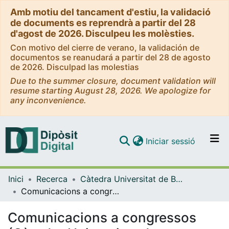
Amb motiu del tancament d'estiu, la validació
de documents es reprendrà a partir del 28
d'agost de 2026. Disculpeu les molèsties.
Con motivo del cierre de verano, la validación de
documentos se reanudará a partir del 28 de agosto
de 2026. Disculpad las molestias
Due to the summer closure, document validation will
resume starting August 28, 2026. We apologize for
any inconvenience.
(current)
Iniciar sessió
Comunitats i col·leccions
Inici
Recerca
Càtedra Universitat de Barcelona per a la Integració Laboral de Persones amb Discapacitat
Navega per tot el DD
Comunicacions a congressos (Càtedra Universitat de Barcelona per a la Integració Laboral de Persones amb Discapacitat)
Com publicar
Comunicacions a congressos
Contacte