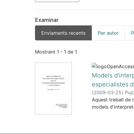
Examinar
Enviaments recents
Per autor
P
Enviaments recents
Mostrant
1 - 1 de 1
Models d'interp
especialistes d
(
2009-03-25
)
Pujo
Aquest treball de 
models d'interpret