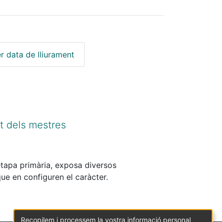
r data de lliurament
rt dels mestres
etapa primària, exposa diversos
ue en configuren el caràcter.
Recopilem i processem la vostra informació personal