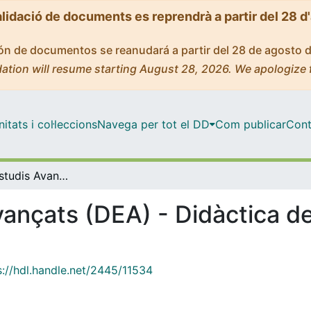
alidació de documents es reprendrà a partir del 28 d
ción de documentos se reanudará a partir del 28 de agosto 
ation will resume starting August 28, 2026. We apologize 
tats i col·leccions
Navega per tot el DD
Com publicar
Cont
Diploma d'Estudis Avançats (DEA) - Didàctica de l'Expressió Musical i Corporal
ançats (DEA) - Didàctica de
s://hdl.handle.net/2445/11534