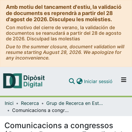
Amb motiu del tancament d'estiu, la validació
de documents es reprendrà a partir del 28
d'agost de 2026. Disculpeu les molèsties.
Con motivo del cierre de verano, la validación de
documentos se reanudará a partir del 28 de agosto
de 2026. Disculpad las molestias
Due to the summer closure, document validation will
resume starting August 28, 2026. We apologize for
any inconvenience.
(current)
Iniciar sessió
Comunitats i col·leccions
Inici
Recerca
Grup de Recerca en Estudis del Discurs Acadèmic i Professional (EDAP).
Navega per tot el DD
Comunicacions a congressos (Grup de Recerca en Estudis del Discurs Acadèmic i Professional (EDAP))
Com publicar
Comunicacions a congressos
Contacte