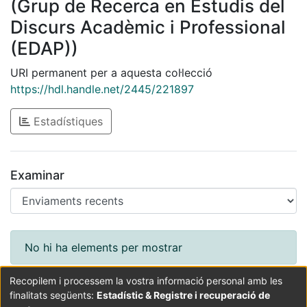
(Grup de Recerca en Estudis del
Discurs Acadèmic i Professional
(EDAP))
URI permanent per a aquesta col·lecció
https://hdl.handle.net/2445/221897
Estadístiques
Examinar
Enviaments recents
No hi ha elements per mostrar
Recopilem i processem la vostra informació personal amb les
finalitats següents:
Estadístic & Registre i recuperació de
Coordinació:
CRAI UB
Avís legal
Metadades
subjectes a: