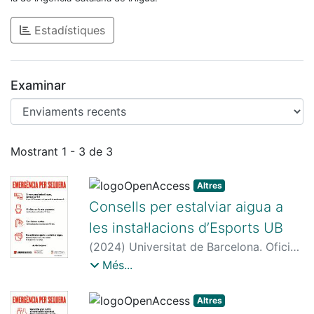
Estadístiques
Examinar
Enviaments recents
Mostrant
1 - 3 de 3
Altres
Consells per estalviar aigua a
les instal·lacions d’Esports UB
(
2024
)
Universitat de Barcelona. Oficina
de Seguretat, Salut i Medi Ambient
;
Més...
Universitat de Barcelona. Producció
Audiovisual
Altres