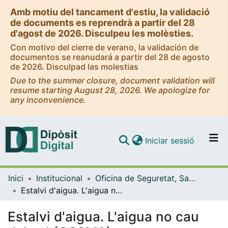
Amb motiu del tancament d'estiu, la validació
de documents es reprendrà a partir del 28
d'agost de 2026. Disculpeu les molèsties.
Con motivo del cierre de verano, la validación de
documentos se reanudará a partir del 28 de agosto
de 2026. Disculpad las molestias
Due to the summer closure, document validation will
resume starting August 28, 2026. We apologize for
any inconvenience.
(current)
Iniciar sessió
Comunitats i col·leccions
Inici
Institucional
Oficina de Seguretat, Salut i Medi Ambient (OSSMA)
Navega per tot el DD
Estalvi d'aigua. L'aigua no cau del cel (OSSMA)
Com publicar
Estalvi d'aigua. L'aigua no cau
Contacte