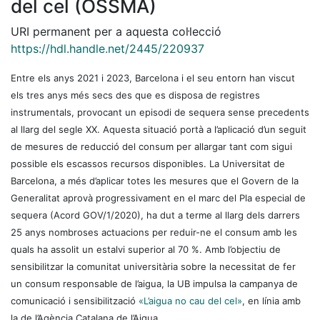
del cel (OSSMA)
URI permanent per a aquesta col·lecció
https://hdl.handle.net/2445/220937
Entre els anys 2021 i 2023, Barcelona i el seu entorn han viscut
els tres anys més secs des que es disposa de registres
instrumentals, provocant un episodi de sequera sense precedents
al llarg del segle XX. Aquesta situació portà a l’aplicació d’un seguit
de mesures de reducció del consum per allargar tant com sigui
possible els escassos recursos disponibles. La Universitat de
Barcelona, a més d’aplicar totes les mesures que el Govern de la
Generalitat aprovà progressivament en el marc del Pla especial de
sequera (Acord GOV/1/2020), ha dut a terme al llarg dels darrers
25 anys nombroses actuacions per reduir-ne el consum amb les
quals ha assolit un estalvi superior al 70 %. Amb l’objectiu de
sensibilitzar la comunitat universitària sobre la necessitat de fer
un consum responsable de l’aigua, la UB impulsa la campanya de
comunicació i sensibilització
«L’aigua no cau del cel»
, en línia amb
la de l’Agència Catalana de l’Aigua.