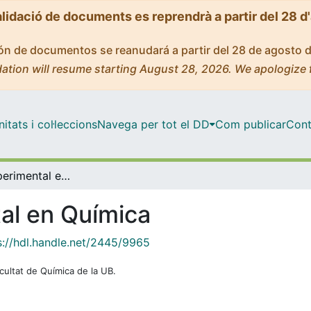
alidació de documents es reprendrà a partir del 28 d
ción de documentos se reanudará a partir del 28 de agosto 
ation will resume starting August 28, 2026. We apologize 
tats i col·leccions
Navega per tot el DD
Com publicar
Cont
Màster - Experimental en Química
al en Química
s://hdl.handle.net/2445/9965
cultat de Química de la UB.