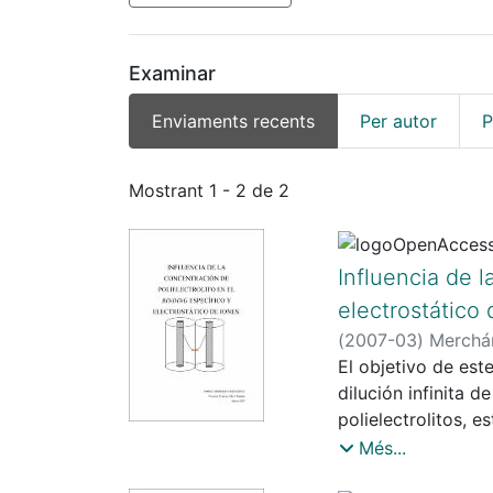
Examinar
Enviaments recents
Per autor
P
Enviaments recents
Mostrant
1 - 2 de 2
Influencia de l
electrostático 
(
2007-03
)
Merchá
El objetivo de est
dilución infinita d
polielectrolitos, 
polielectrolito al
Més...
método numérico p