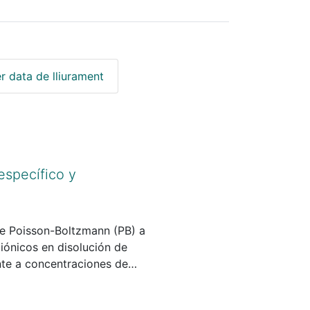
r data de lliurament
específico y
 de Poisson-Boltzmann (PB) a
n iónicos en disolución de
nte a concentraciones de
a ello se ha desarrollado un
ión PB con efecto celda y se