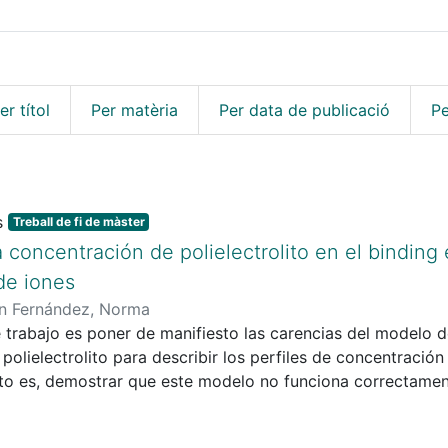
er títol
Per matèria
Per data de publicació
Pe
Treball de fi de màster
a concentración de polielectrolito en el binding 
de iones
n Fernández, Norma
e trabajo es poner de manifiesto las carencias del modelo
e polielectrolito para describir los perfiles de concentració
esto es, demostrar que este modelo no funciona correctame
tas y tampoco cuando la disociación de este sea grande, par
or elementos finitos para solucionar exactamente la ecuac