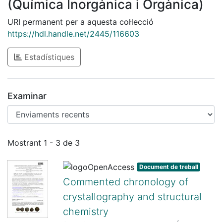
(Química Inorgànica i Orgànica)
URI permanent per a aquesta col·lecció
https://hdl.handle.net/2445/116603
Estadístiques
Examinar
Enviaments recents
Mostrant
1 - 3 de 3
Document de treball
Commented chronology of
crystallography and structural
chemistry