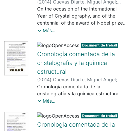
(
2014
)
Cuevas Diarte, Miguel Ángel
;
Álvarez, Santiago (Álvarez Reverter)
On the occasion of the International
Year of Crystallography, and of the
centennial of the award of Nobel prizes
related with the discovery of X-ray
Més...
diffraction, the Library of Physics and
Chemistry (Biblioteca de Física i
Document de treball
Química) of the University of Barcelona
Cronología comentada de la
organized in 2014 an exhibition on the
cristalografía y la química
historical evolution and the
estructural
bibliographic holdings of these two
closely related subjects.
(
2014
)
Cuevas Diarte, Miguel Ángel
;
This chronology, far from being
Álvarez, Santiago (Álvarez Reverter)
Cronología comentada de la
comprehensive, provided the
cristalografía y la química estructural
conceptual basis for the exhibition,
Més...
collecting dates, authors and main
achievements.
Document de treball
Cronologia comentada de la