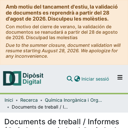
Amb motiu del tancament d'estiu, la validació
de documents es reprendrà a partir del 28
d'agost de 2026. Disculpeu les molèsties.
Con motivo del cierre de verano, la validación de
documentos se reanudará a partir del 28 de agosto
de 2026. Disculpad las molestias
Due to the summer closure, document validation will
resume starting August 28, 2026. We apologize for
any inconvenience.
(current)
Iniciar sessió
Comunitats i col·leccions
Inici
Recerca
Química Inorgànica i Orgànica
Navega per tot el DD
Documents de treball / Informes (Química Inorgànica i Orgànica)
Com publicar
Documents de treball / Informes
Contacte