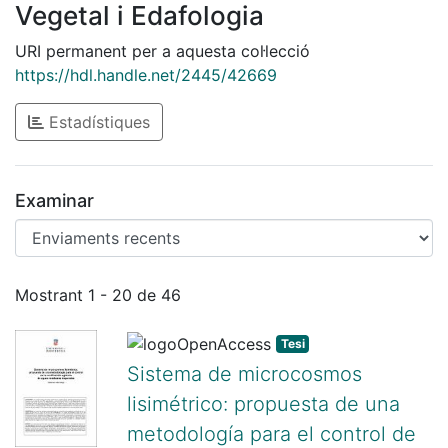
Vegetal i Edafologia
URI permanent per a aquesta col·lecció
https://hdl.handle.net/2445/42669
Estadístiques
Examinar
Enviaments recents
Mostrant
1 - 20 de 46
Tesi
Sistema de microcosmos
lisimétrico: propuesta de una
metodología para el control de