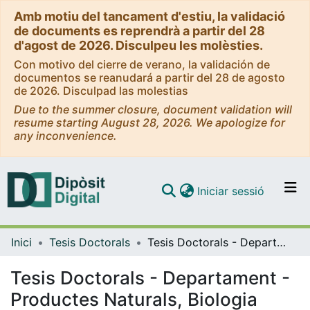
Amb motiu del tancament d'estiu, la validació
de documents es reprendrà a partir del 28
d'agost de 2026. Disculpeu les molèsties.
Con motivo del cierre de verano, la validación de
documentos se reanudará a partir del 28 de agosto
de 2026. Disculpad las molestias
Due to the summer closure, document validation will
resume starting August 28, 2026. We apologize for
any inconvenience.
(current)
Iniciar sessió
Comunitats i col·leccions
Inici
Tesis Doctorals
Tesis Doctorals - Departament - Productes Naturals, Biologia Vegetal i Edafologia
Navega per tot el DD
Com publicar
Tesis Doctorals - Departament -
Productes Naturals, Biologia
Contacte