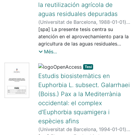
la reutilización agrícola de
aguas residuales depuradas
(
Universitat de Barcelona
,
1988-01-01
)
Vidal Ortega, Catherine
[spa] La presente tesis centra su
;
Cardús Aguilar,
José
atención en el aprovechamiento para la
;
Salgot i de Marçay, Miquel
;
Universitat de Barcelona. Departament
agricultura de las aguas residuales
de Productes Naturals, Biologia Vegetal
depuradas, formando parte de la
Més...
i Edafologia
investigación que viene
desarrollándose, en este sentido, en el
Tesi
Laboratorio de Edafología y Sanidad
Estudis biosistemàtics en
Ambiental de la Facultad de Farmacia
Euphorbia L. subsect. Galarrhaei
de la Universidad de Barcelona.
(Boiss.) Pax a la Mediterrània
Nuestro objetivo ha sido ofrecer una
occidental: el complex
alternativa viable a las pruebas
d'Euphorbia squamigera i
tradicionales de campo que deberían
espècies afins
preceder a toda reutilización, para
(
Universitat de Barcelona
,
1994-01-01
)
cuantificar sus ventajas e