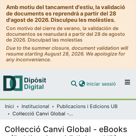
Amb motiu del tancament d'estiu, la validació
de documents es reprendrà a partir del 28
d'agost de 2026. Disculpeu les molèsties.
Con motivo del cierre de verano, la validación de
documentos se reanudará a partir del 28 de agosto
de 2026. Disculpad las molestias
Due to the summer closure, document validation will
resume starting August 28, 2026. We apologize for
any inconvenience.
(current)
Iniciar sessió
Comunitats i col·leccions
Inici
Institucional
Publicacions i Edicions UB
Navega per tot el DD
Col·lecció Canvi Global - eBooks - (Publicacions i Edicions UB)
Com publicar
Col·lecció Canvi Global - eBooks
Contacte