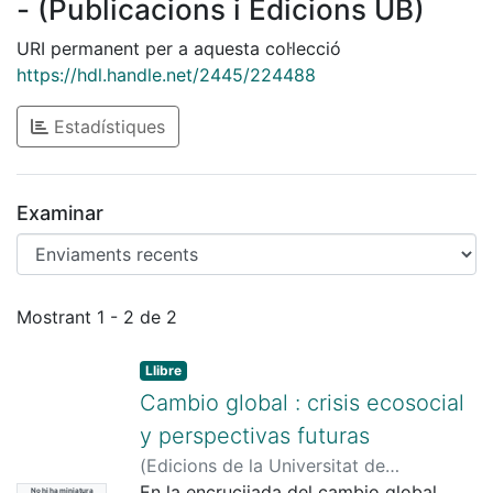
- (Publicacions i Edicions UB)
URI permanent per a aquesta col·lecció
https://hdl.handle.net/2445/224488
Estadístiques
Examinar
Enviaments recents
Mostrant
1 - 2 de 2
Llibre
Cambio global : crisis ecosocial
y perspectivas futuras
(
Edicions de la Universitat de
Barcelona
En la encrucijada del cambio global
,
2025
)
Oliva, Marc
;
Martín-
No hi ha miniatura