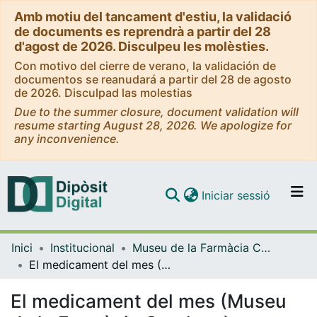
Amb motiu del tancament d'estiu, la validació
de documents es reprendrà a partir del 28
d'agost de 2026. Disculpeu les molèsties.
Con motivo del cierre de verano, la validación de
documentos se reanudará a partir del 28 de agosto
de 2026. Disculpad las molestias
Due to the summer closure, document validation will
resume starting August 28, 2026. We apologize for
any inconvenience.
(current)
Iniciar sessió
Comunitats i col·leccions
Inici
Institucional
Museu de la Farmàcia Catalana
Navega per tot el DD
El medicament del mes (Museu de la Farmàcia Catalana)
Com publicar
El medicament del mes (Museu
Contacte