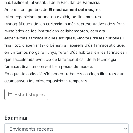
habitualment, al vestíbul de la Facultat de Farmàcia.
Amb el nom genèric de
El medicament del mes
, les
microexposicions permeten exhibir, petites mostres
monogràfiques de les col·leccions més representatives dels fons
museístics de les institucions col·laboradores, com ara
especialitats farmacèutiques antigues, -moltes d'elles curioses i,
fins i tot, d'aberrants- o bé estris i aparells d'ús farmacèutic que,
en un temps no gaire llunyà, foren d'ús habitual en les farmàcies i
que l'accelerada evolució de la terapèutica i de la tecnologia
farmacèutica han convertit en peces de museu.
En aquesta col·lecció s'hi poden trobar els catàlegs il·lustrats que
acompanyen les microexposicions temporals.
Estadístiques
Examinar