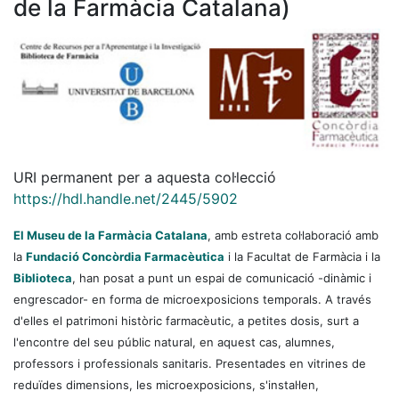
de la Farmàcia Catalana)
URI permanent per a aquesta col·lecció
https://hdl.handle.net/2445/5902
El Museu de la Farmàcia Catalana
, amb estreta col·laboració amb
la
Fundació Concòrdia Farmacèutica
i la Facultat de Farmàcia i la
Biblioteca
, han posat a punt un espai de comunicació -dinàmic i
engrescador- en forma de microexposicions temporals. A través
d'elles el patrimoni històric farmacèutic, a petites dosis, surt a
l'encontre del seu públic natural, en aquest cas, alumnes,
professors i professionals sanitaris. Presentades en vitrines de
reduïdes dimensions, les microexposicions, s'instal·len,