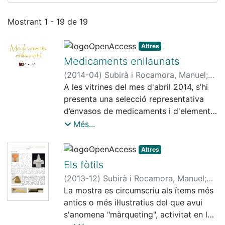
Enviaments recents
Mostrant
1 - 19 de 19
Altres
Medicaments enllaunats
(
2014-04
)
Subirà i Rocamora, Manuel
;
Palomar i Molins, Montse
A les vitrines del mes d'abril 2014, s’hi
;
Fabregat
Marín, Isabel
presenta una selecció representativa
d’envasos de medicaments i d'elements
publicitaris, fabricats amb llauna,
Més...
procedents dels fons històrics de la
Fundació Concòrdia Farmacèutica i del
Altres
Museu de la Farmàcia Catalana.
Els fòtils
(
2013-12
)
Subirà i Rocamora, Manuel
;
Fabregat Marín, Isabel
La mostra es circumscriu als ítems més
;
Palomar i Molins,
Montse
antics o més il·lustratius del que avui
s'anomena "màrqueting", activitat en la