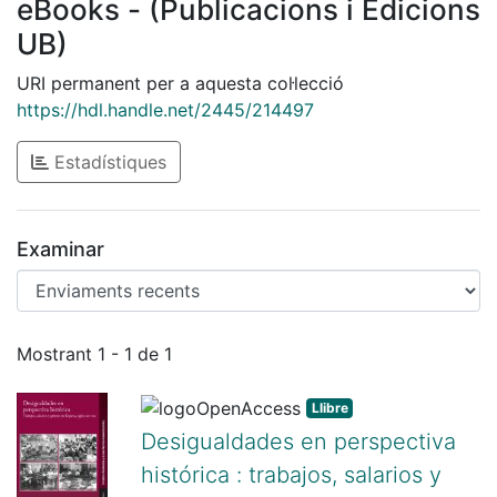
eBooks - (Publicacions i Edicions
UB)
URI permanent per a aquesta col·lecció
https://hdl.handle.net/2445/214497
Estadístiques
Examinar
Enviaments recents
Mostrant
1 - 1 de 1
Llibre
Desigualdades en perspectiva
histórica : trabajos, salarios y