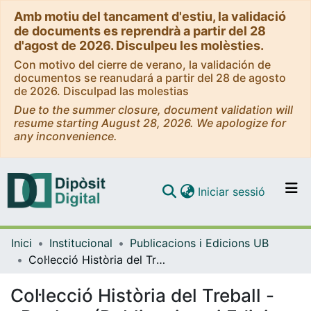
Amb motiu del tancament d'estiu, la validació
de documents es reprendrà a partir del 28
d'agost de 2026. Disculpeu les molèsties.
Con motivo del cierre de verano, la validación de
documentos se reanudará a partir del 28 de agosto
de 2026. Disculpad las molestias
Due to the summer closure, document validation will
resume starting August 28, 2026. We apologize for
any inconvenience.
(current)
Iniciar sessió
Comunitats i col·leccions
Inici
Institucional
Publicacions i Edicions UB
Navega per tot el DD
Col·lecció Història del Treball - eBooks - (Publicacions i Edicions UB)
Com publicar
Col·lecció Història del Treball -
Contacte