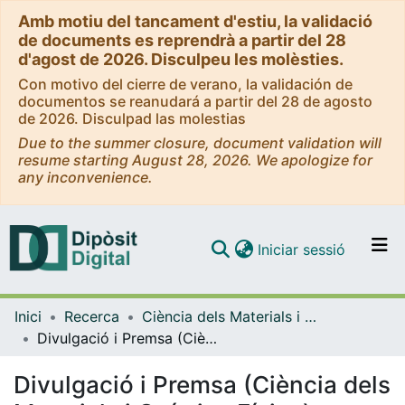
Amb motiu del tancament d'estiu, la validació
de documents es reprendrà a partir del 28
d'agost de 2026. Disculpeu les molèsties.
Con motivo del cierre de verano, la validación de
documentos se reanudará a partir del 28 de agosto
de 2026. Disculpad las molestias
Due to the summer closure, document validation will
resume starting August 28, 2026. We apologize for
any inconvenience.
(current)
Iniciar sessió
Comunitats i col·leccions
Inici
Recerca
Ciència dels Materials i Química Física
Navega per tot el DD
Divulgació i Premsa (Ciència dels Materials i Química Física)
Com publicar
Divulgació i Premsa (Ciència dels
Contacte