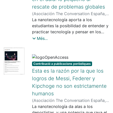
rescate de problemas globales
(
Asociación The Conversation España
,
2022-06-30
La nanotecnología aporta a los
)
Díaz-Marcos, Jordi
estudiantes la posibilidad de entender y
practicar tecnología y pensar en los
retos globales del futuro de manera
Més...
práctica y positiva.
Contribució a publicacions periòdiques
Esta es la razón por la que los
logros de Messi, Federer y
Kipchoge no son estrictamente
humanos
(
Asociación The Conversation España
,
2022-10-13
La nanotecnología da alas a los
)
Díaz-Marcos, Jordi
deportistas, y una potencia que raya el