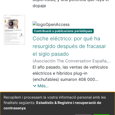
dopaje
Contribució a publicacions periòdiques
Coche eléctrico: por qué ha
resurgido después de fracasar
el siglo pasado
(
Asociación The Conversation España
,
2019-09-04
El año pasado, las ventas de vehículos
)
Giménez i Font, Xavier
eléctricos e híbridos plug–in
(enchufables) sumaron 408 000
unidades en Europa y 2,1 millones en
Més...
todo el mundo. Los números suponen
Recopilem i processem la vostra informació personal amb les
un 50 % más, aproximadamente, que en
finalitats següents:
Estadístic & Registre i recuperació de
Coordinació:
CRAI UB
Avís legal
Metadades
2017. Para este 2019, se espera
subjectes a:
contrasenya
alcanzar otro aumento cercano al 50 %.