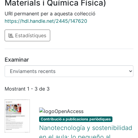
Materials i Química Física)
URI permanent per a aquesta col·lecció
https://hdl.handle.net/2445/147620
Estadístiques
Examinar
Enviaments recents
Mostrant
1 - 3 de 3
Contribució a publicacions periòdiques
Nanotecnología y sostenibilidad
en el aula: lo pequeño al