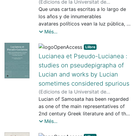
(
Edicions de la Universitat de
Barcelona
Que unas cartas escritas a lo largo de
,
2009
)
Díaz-Plaja, Guillermo,
1909-1984
los años y de innumerables
;
Amat, Jordi, 1978-
;
Bravo
Cela, Blanca, 1972-
avatares políticos vean la luz pública, y
;
Díaz-Plaja, Ana,
1951-2023
no sólo conozcan
Més...
la pequeña, aunque intensa, luz de
quien las recibió en
Llibre
su momento y las leyó con el interés
Lucianea et Pseudo-Lucianea :
que siempre se vuelca en
studies on pseudepigrapha of
una carta, es una buena noticia. Nada
Lucian and works by Lucian
mejor que la lectura de
una correspondencia para comprender
sometimes considered spurious
su importancia en el
(
Edicions de la Universitat de
mundo intelectual. No hay cultura que
Barcelona
Lucian of Samosata has been regarded
,
2024
)
Mestre, Francesca
;
pueda sostenerse sin la
Gómez, Pilar, 1943-
as one of the main representatives of
;
Tolsa, Cristian
libre circulación, lectura y conocimiento
2nd century Greek literature and of the
de las palabras dichas
Second Sophistic movement in a
Més...
en voz baja, dirigidas a alguien preciso,
broad sense, despite being quite a
escritas tantas veces sin
singular individual among his