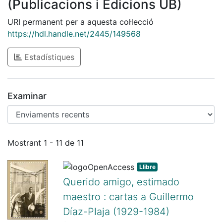
(Publicacions i Edicions UB)
URI permanent per a aquesta col·lecció
https://hdl.handle.net/2445/149568
Estadístiques
Examinar
Enviaments recents
Mostrant
1 - 11 de 11
Llibre
Querido amigo, estimado
maestro : cartas a Guillermo
Díaz-Plaja (1929-1984)