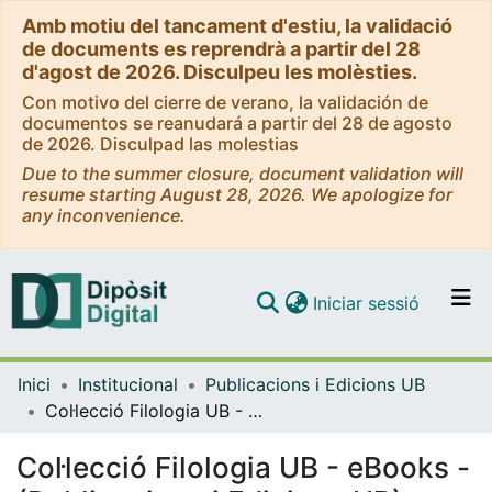
Amb motiu del tancament d'estiu, la validació
de documents es reprendrà a partir del 28
d'agost de 2026. Disculpeu les molèsties.
Con motivo del cierre de verano, la validación de
documentos se reanudará a partir del 28 de agosto
de 2026. Disculpad las molestias
Due to the summer closure, document validation will
resume starting August 28, 2026. We apologize for
any inconvenience.
(current)
Iniciar sessió
Comunitats i col·leccions
Inici
Institucional
Publicacions i Edicions UB
Navega per tot el DD
Col·lecció Filologia UB - eBooks - (Publicacions i Edicions UB)
Com publicar
Col·lecció Filologia UB - eBooks -
Contacte