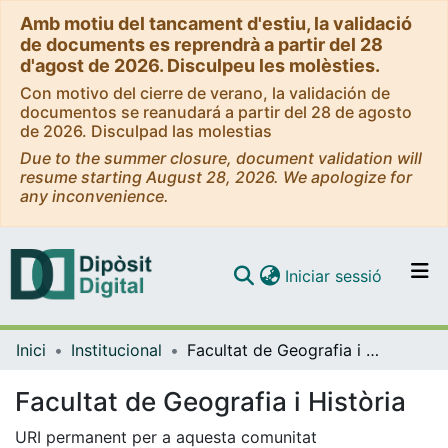
Amb motiu del tancament d'estiu, la validació
de documents es reprendrà a partir del 28
d'agost de 2026. Disculpeu les molèsties.
Con motivo del cierre de verano, la validación de
documentos se reanudará a partir del 28 de agosto
de 2026. Disculpad las molestias
Due to the summer closure, document validation will
resume starting August 28, 2026. We apologize for
any inconvenience.
(current)
Iniciar sessió
Comunitats i col·leccions
Inici
Institucional
Facultat de Geografia i Història
Navega per tot el DD
Com publicar
Facultat de Geografia i Història
Contacte
URI permanent per a aquesta comunitat