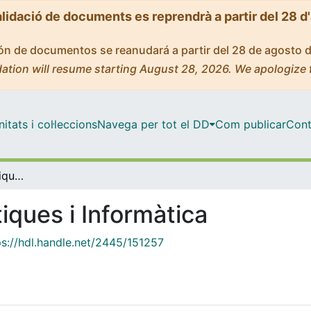
alidació de documents es reprendrà a partir del 28 d
ción de documentos se reanudará a partir del 28 de agosto 
ation will resume starting August 28, 2026. We apologize 
tats i col·leccions
Navega per tot el DD
Com publicar
Cont
Facultat de Matemàtiques i Informàtica
iques i Informàtica
ps://hdl.handle.net/2445/151257