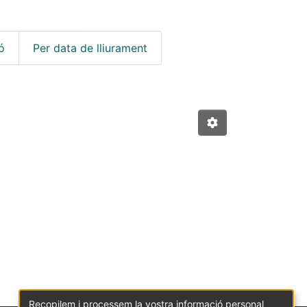
ó
Per data de lliurament
Recopilem i processem la vostra informació personal