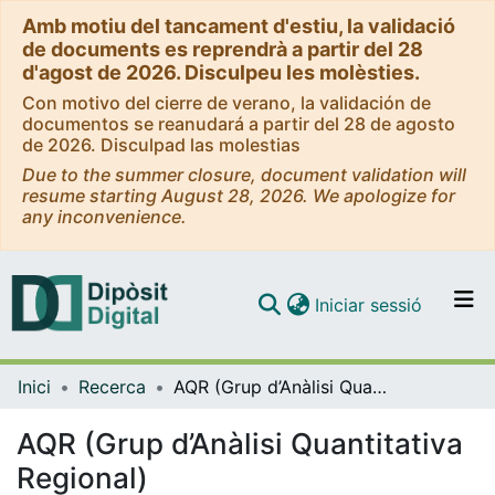
Amb motiu del tancament d'estiu, la validació
de documents es reprendrà a partir del 28
d'agost de 2026. Disculpeu les molèsties.
Con motivo del cierre de verano, la validación de
documentos se reanudará a partir del 28 de agosto
de 2026. Disculpad las molestias
Due to the summer closure, document validation will
resume starting August 28, 2026. We apologize for
any inconvenience.
(current)
Iniciar sessió
Comunitats i col·leccions
Inici
Recerca
AQR (Grup d’Anàlisi Quantitativa Regional)
Navega per tot el DD
Com publicar
AQR (Grup d’Anàlisi Quantitativa
Regional)
Contacte