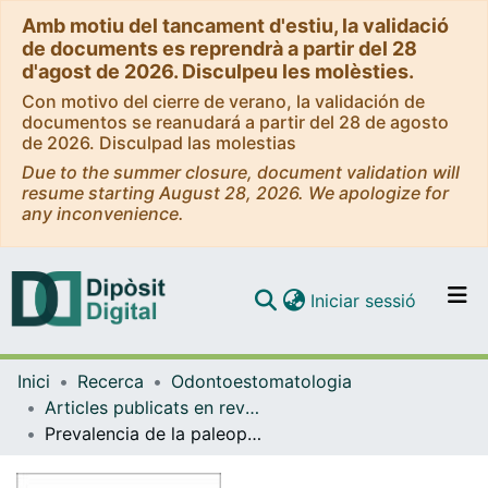
Amb motiu del tancament d'estiu, la validació
de documents es reprendrà a partir del 28
d'agost de 2026. Disculpeu les molèsties.
Con motivo del cierre de verano, la validación de
documentos se reanudará a partir del 28 de agosto
de 2026. Disculpad las molestias
Due to the summer closure, document validation will
resume starting August 28, 2026. We apologize for
any inconvenience.
(current)
Iniciar sessió
Comunitats i col·leccions
Inici
Recerca
Odontoestomatologia
Navega per tot el DD
Articles publicats en revistes (Odontoestomatologia)
Com publicar
Prevalencia de la paleopatología oral infecciosa y su relación con la dieta, en poblaciones prehistóricas catalanas
Contacte