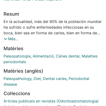
Resum
En la actualidad, más del 90% de la población mundial
ha sufrido o sufre enfermedades infecciosas en su
boca, bien sea en forma de caries, bien en forma de
enfermedad periodontal. Nos parece, pues, importante
Més...
indagar acerca de los orígenes de estas
Matèries
enfermedades, conocer mejor cuál ha sido su
evolución en la historia de la humanidad y cómo se ha
Paleopatologia
,
Alimentació
,
Càries dental
,
Malalties
relacionado con el cambio de los hábitos alimentarios.
periodontals
Matèries (anglès)
Paleopathology
,
Diet
,
Dental caries
,
Periodontal
disease
Col·leccions
Articles publicats en revistes (Odontoestomatologia)