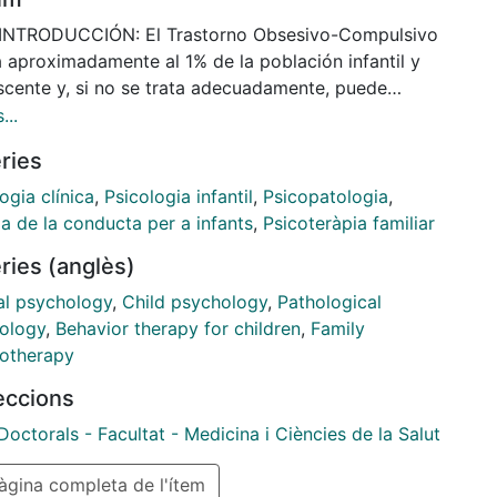
 INTRODUCCIÓN: El Trastorno Obsesivo-Compulsivo
a aproximadamente al 1% de la población infantil y
scente y, si no se trata adecuadamente, puede
r un curso crónico, impactando significativamente en
...
a de las personas afectadas y sus familiares. La
ries
ia Cognitivo-Conductual que incluye Exposición con
nción de Respuesta, se considera el tratamiento
ogia clínica
,
Psicologia infantil
,
Psicopatologia
,
lógico de primera elección. Sin embargo, su
a de la conducta per a infants
,
Psicoteràpia familiar
ación estándar requiere una considerable inversión
ries (anglès)
empo y recursos. Además, factores como las
ctas de acomodación familiar (participación de la
cal psychology
,
Child psychology
,
Pathological
a en los síntomas y modificación de la rutina
ology
,
Behavior therapy for children
,
Family
ar), deben ser identificadas y abordadas ya que
otherapy
 interferir en los objetivos de la Terapia Cognitivo-
leccions
ctual. HIPÓTESIS: 1) Formatos más breves de
miento, como la Terapia Cognitivo-Conductual
Doctorals - Facultat - Medicina i Ciències de la Salut
ntrada, pueden ser eficaces para reducir la
gina completa de l'ítem
dad del Trastorno Obsesivo-Compulsivo en niños y