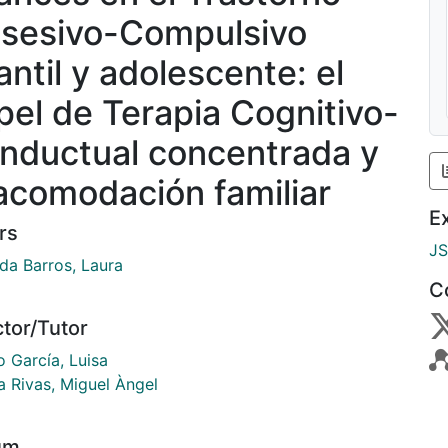
sesivo-Compulsivo
antil y adolescente: el
pel de Terapia Cognitivo-
nductual concentrada y
 acomodación familiar
E
rs
J
da Barros, Laura
C
ctor/Tutor
o García, Luisa
a Rivas, Miguel Àngel
um