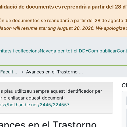
alidació de documents es reprendrà a partir del 28 d
ción de documentos se reanudará a partir del 28 de agosto 
ation will resume starting August 28, 2026. We apologize 
tats i col·leccions
Navega per tot el DD
Com publicar
Cont
Tesis Doctorals - Facultat - Medicina i Ciències de la Salut
Avances en el Trastorno Obsesivo-Compulsivo infantil y adolescente: el papel de Terapia Cognitivo-Conductual concentrada y la acomodación familiar
Ci
us plau utilitzeu sempre aquest identificador per
ar o enllaçar aquest document:
ps://hdl.handle.net/2445/224557
ances en el Trastorno