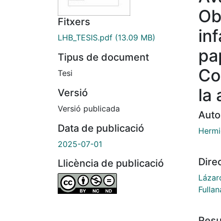
Ob
Fitxers
inf
LHB_TESIS.pdf
(13.09 MB)
pa
Tipus de document
Co
Tesi
la
Versió
Versió publicada
Auto
Data de publicació
Hermi
2025-07-01
Dire
Llicència de publicació
Lázar
Fullan
Res