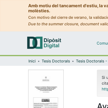
Amb motiu del tancament d'estiu, la v
molèsties.
Con motivo del cierre de verano, la valida
Due to the summer closure, document valid
Comuni
Inici
Tesis Doctorals
Si 
cit
htt
Av