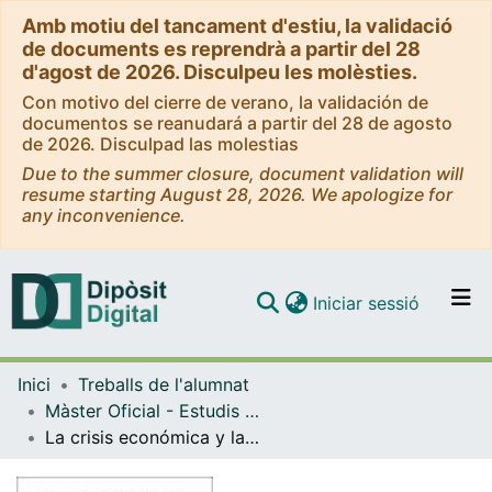
Amb motiu del tancament d'estiu, la validació
de documents es reprendrà a partir del 28
d'agost de 2026. Disculpeu les molèsties.
Con motivo del cierre de verano, la validación de
documentos se reanudará a partir del 28 de agosto
de 2026. Disculpad las molestias
Due to the summer closure, document validation will
resume starting August 28, 2026. We apologize for
any inconvenience.
(current)
Iniciar sessió
Comunitats i col·leccions
Inici
Treballs de l'alumnat
Navega per tot el DD
Màster Oficial - Estudis de Dones, Gènere i Ciutadania
Com publicar
La crisis económica y las cadenas globales de cuidados: las estrategias de las familias transnacionales en la situación actual
Contacte