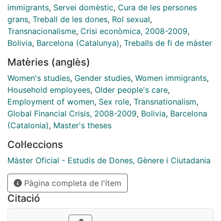
migradas en el sector del trabajo de cuidado, en
immigrants
,
Servei domèstic
,
Cura de les persones
cuanto ha habido una fuerte reducción de los
grans
,
Treball de les dones
,
Rol sexual
,
presupuestos familiares. Para corroborar esta
Transnacionalisme
,
Crisi econòmica, 2008-2009
,
hipótesis he realizado un trabajo de campo y he
Bolivia
,
Barcelona (Catalunya)
,
Treballs de fi de màster
llevado a cabo 21 entrevistas a mujeres migrantes del
Matèries (anglès)
colectivo boliviano, en Barcelona, empleadas en el
servicio domestico y/o trabajo de cuidados y
Women's studies
,
Gender studies
,
Women immigrants
,
doméstico. La elección de un colectivo específico ha
Household employees
,
Older people's care
,
sido determinada por la exigencia de acotar el campo
Employment of women
,
Sex role
,
Transnationalism
,
de la investigación.
Global Financial Crisis, 2008-2009
,
Bolivia
,
Barcelona
(Catalonia)
,
Master's theses
Col·leccions
Màster Oficial - Estudis de Dones, Gènere i Ciutadania
Pàgina completa de l'ítem
Citació