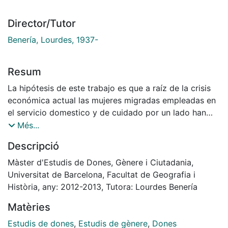
Director/Tutor
Benería, Lourdes, 1937-
Resum
La hipótesis de este trabajo es que a raíz de la crisis
económica actual las mujeres migradas empleadas en
el servicio domestico y de cuidado por un lado han
tenido que modificar las estrategias que tienen en las
Més...
relaciones con sus familias en el país de origen y sus
Descripció
planes de futuro afectados por su situación laboral,
todo esto teniendo en cuenta la situación económica
Màster d'Estudis de Dones, Gènere i Ciutadania,
en los países de origen y emigración. La hipótesis está
Universitat de Barcelona, Facultat de Geografia i
basada en el hecho de que el enorme aumento de
Història, any: 2012-2013, Tutora: Lourdes Benería
paro en los países afectados por la crisis económica
Matèries
ha tenido una repercusión directa sobre las
oportunidades de trabajo para las mujeres
Estudis de dones
,
Estudis de gènere
,
Dones