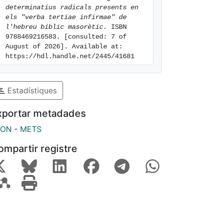
determinatius radicals presents en 
els "verba tertiae infirmae" de 
l'hebreu bíblic masorètic.
 ISBN 
9788469216583. [consulted: 7 of 
August of 2026]. Available at: 
https://hdl.handle.net/2445/41681
Estadístiques
xportar metadades
SON
-
METS
ompartir registre