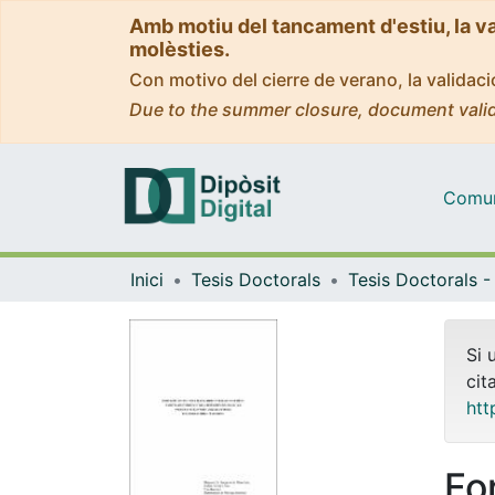
Amb motiu del tancament d'estiu, la v
molèsties.
Con motivo del cierre de verano, la valida
Due to the summer closure, document valid
Comuni
Inici
Tesis Doctorals
Si 
cit
htt
Fo