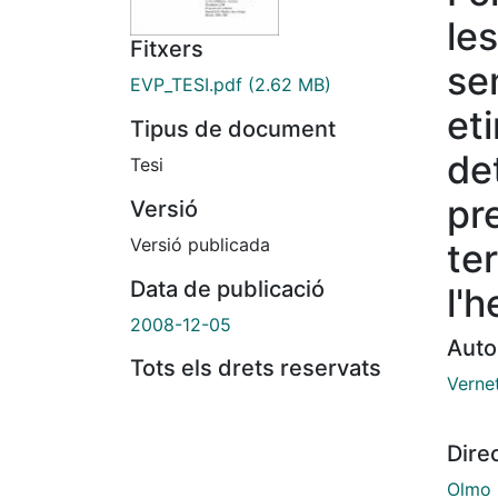
les
Fitxers
se
EVP_TESI.pdf
(2.62 MB)
et
Tipus de document
de
Tesi
pr
Versió
Versió publicada
te
Data de publicació
l'
2008-12-05
Auto
Tots els drets reservats
Vernet
Dire
Olmo 