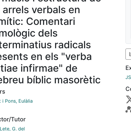
 arrels verbals en
mític: Comentari
imològic dels
terminatius radicals
esents en els "verba
rtiae infirmae" de
E
hebreu bíblic masorètic
J
C
rs
 i Pons, Eulàlia
ctor/Tutor
Lete, G. del