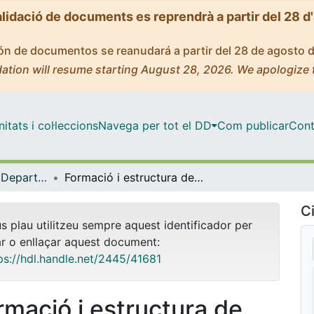
alidació de documents es reprendrà a partir del 28 d
ción de documentos se reanudará a partir del 28 de agosto 
ation will resume starting August 28, 2026. We apologize 
tats i col·leccions
Navega per tot el DD
Com publicar
Cont
Tesis Doctorals - Departament - Filologia Semítica
Formació i estructura de les arrels verbals en semític: Comentari etimològic dels determinatius radicals presents en els "verba tertiae infirmae" de l'hebreu bíblic masorètic
Ci
us plau utilitzeu sempre aquest identificador per
ar o enllaçar aquest document:
ps://hdl.handle.net/2445/41681
rmació i estructura de