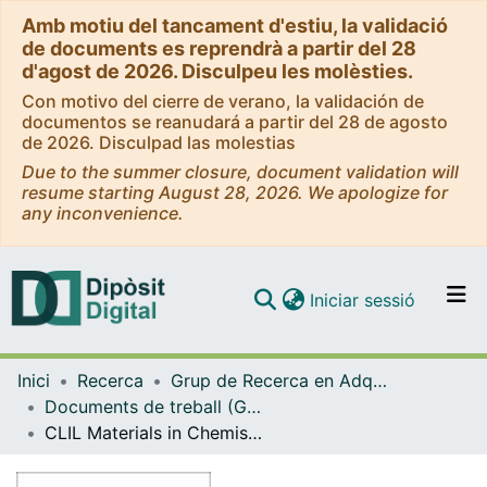
Amb motiu del tancament d'estiu, la validació
de documents es reprendrà a partir del 28
d'agost de 2026. Disculpeu les molèsties.
Con motivo del cierre de verano, la validación de
documentos se reanudará a partir del 28 de agosto
de 2026. Disculpad las molestias
Due to the summer closure, document validation will
resume starting August 28, 2026. We apologize for
any inconvenience.
(current)
Iniciar sessió
Comunitats i col·leccions
Inici
Recerca
Grup de Recerca en Adquisició de Llengües (GRAL)
Navega per tot el DD
Documents de treball (Grup de Recerca en Adquisició de Llengües (GRAL))
Com publicar
CLIL Materials in Chemistry and English: Iodometric Titrations
Contacte