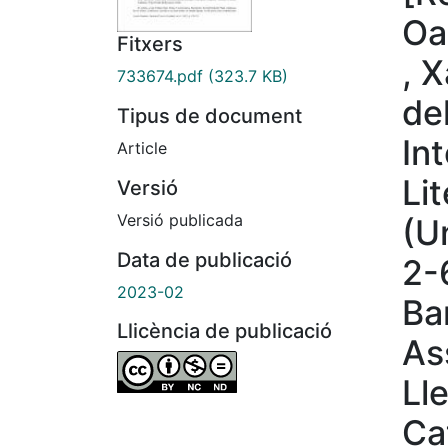
Oa
Fitxers
, 
733674.pdf
(323.7 KB)
del
Tipus de document
In
Article
Li
Versió
Versió publicada
(U
Data de publicació
2-6
2023-02
Ba
Llicència de publicació
As
Ll
Cat