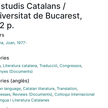
Estudis Catalans /
iversitat de Bucarest,
2 p.
rs
na, Joan, 1977-
ries
à
,
Literatura catalana
,
Traducció
,
Congressos
,
nyes (Documents)
ries (anglès)
an language
,
Catalan literature
,
Translation
,
esses
,
Reviews (Documents)
,
Col·loqui Internacional
ngua i Literatura Catalanes