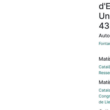
d'
Un
43
Auto
Fonta
Matè
Catal
Resse
Matè
Catal
Congr
de Lle