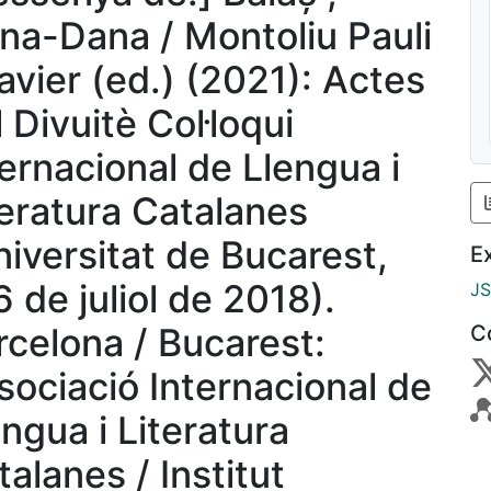
na-Dana / Montoliu Pauli
Xavier (ed.) (2021): Actes
 Divuitè Col·loqui
ternacional de Llengua i
teratura Catalanes
niversitat de Bucarest,
E
 de juliol de 2018).
J
rcelona / Bucarest:
C
sociació Internacional de
engua i Literatura
alanes / Institut