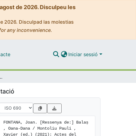
'agost de 2026. Disculpeu les
de 2026. Disculpad las molestias
for any inconvenience.
acte
Iniciar sessió
eratura Catalanes (Universitat de Bucarest, 2-6 de juliol de 2018). Barcelona / Bucarest: Associació Internacional de Llengua i Literatura Catalanes / Institut d'Estudis Catalans / Universitat de Bucarest, 432 p.
tació
FONTANA, Joan. [Ressenya de:] Balaș 
, Oana-Dana / Montoliu Pauli , 
Xavier (ed.) (2021): Actes del 