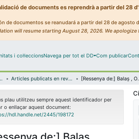
alidació de documents es reprendrà a partir del 28 d
ción de documentos se reanudará a partir del 28 de agosto 
ation will resume starting August 28, 2026. We apologize 
tats i col·leccions
Navega per tot el DD
Com publicar
Cont
ica, Romànica i Semítica
Articles publicats en revistes (Filologia Clàssica, Romànica i Semítica)
[Ressenya de:] Balaș , Oana-Dana / Montoliu Pauli , Xavier (ed.) (2021): Actes del Divuitè Col·loqui Internacional de Llengua i Lit
Ci
us plau utilitzeu sempre aquest identificador per
ar o enllaçar aquest document:
ps://hdl.handle.net/2445/198172
essenya de:] Balaș ,