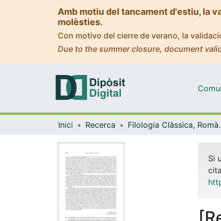
Amb motiu del tancament d'estiu, la v
molèsties.
Con motivo del cierre de verano, la valida
Due to the summer closure, document valid
Comuni
Inici
Recerca
Filologia Clàss
Si 
cit
htt
[R