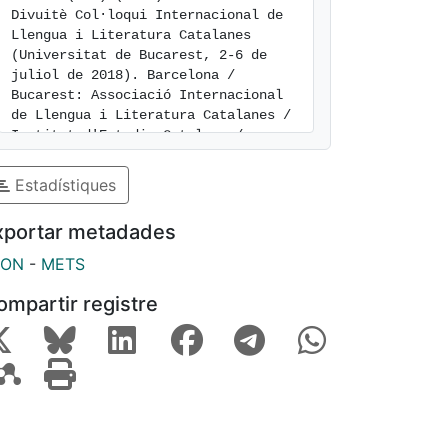
Divuitè Col·loqui Internacional de 
Llengua i Literatura Catalanes 
(Universitat de Bucarest, 2-6 de 
juliol de 2018). Barcelona / 
Bucarest: Associació Internacional 
de Llengua i Literatura Catalanes / 
Institut d'Estudis Catalans / 
Universitat de Bucarest, 432 p. 
Estudis Romànics
. 2023. Vol. 45, 
Estadístiques
num. 396-400. ISSN 0211-8572. 
[consulted: 7 of August of 2026]. 
xportar metadades
Available at: 
https://hdl.handle.net/2445/198172
SON
-
METS
ompartir registre