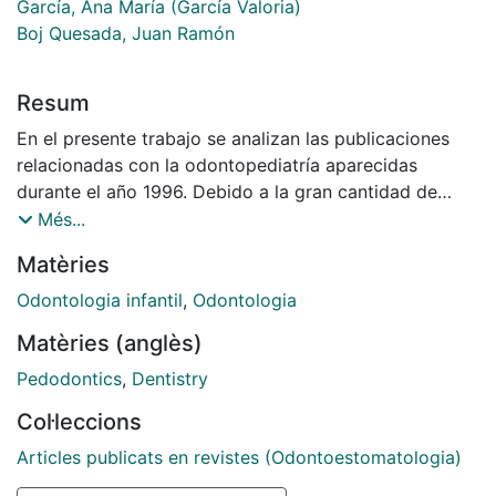
García, Ana María (García Valoria)
Boj Quesada, Juan Ramón
Resum
En el presente trabajo se analizan las publicaciones
relacionadas con la odontopediatría aparecidas
durante el año 1996. Debido a la gran cantidad de
artículos publicados, éstos se han distribuido en cinco
Més...
distintos apartados: 1 . Manejo de la conducta, 2.
Matèries
Operatoria dental, 3. Pulpa, 4. Traumatismos, y S.
Miscelánea.
Odontologia infantil
,
Odontologia
Matèries (anglès)
Pedodontics
,
Dentistry
Col·leccions
Articles publicats en revistes (Odontoestomatologia)