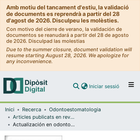
Amb motiu del tancament d'estiu, la validació
de documents es reprendrà a partir del 28
d'agost de 2026. Disculpeu les molèsties.
Con motivo del cierre de verano, la validación de
documentos se reanudará a partir del 28 de agosto
de 2026. Disculpad las molestias
Due to the summer closure, document validation will
resume starting August 28, 2026. We apologize for
any inconvenience.
(current)
Iniciar sessió
Comunitats i col·leccions
Inici
Recerca
Odontoestomatologia
Navega per tot el DD
Articles publicats en revistes (Odontoestomatologia)
Com publicar
Actualización en odontopediatría 1996
Contacte