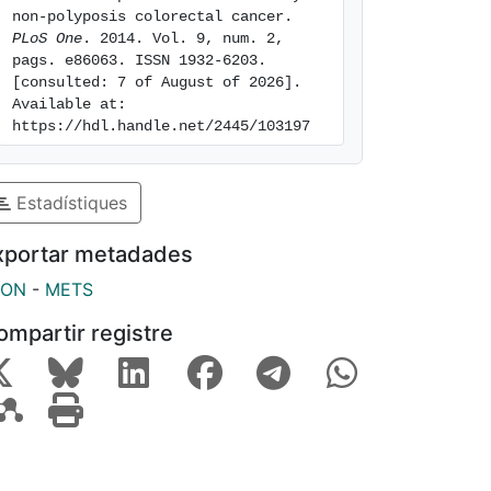
non-polyposis colorectal cancer. 
PLoS One
. 2014. Vol. 9, num. 2, 
pags. e86063. ISSN 1932-6203. 
[consulted: 7 of August of 2026]. 
Available at: 
https://hdl.handle.net/2445/103197
Estadístiques
xportar metadades
SON
-
METS
ompartir registre