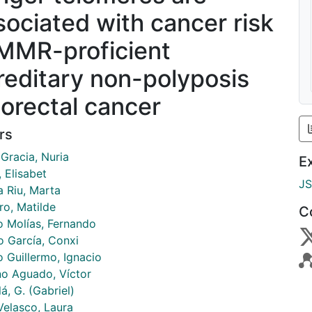
sociated with cancer risk
 MMR-proficient
reditary non-polyposis
lorectal cancer
rs
Gracia, Nuria
E
 Elisabet
J
a Riu, Marta
ro, Matilde
C
o Molías, Fernando
o García, Conxi
o Guillermo, Ignacio
o Aguado, Víctor
á, G. (Gabriel)
Velasco, Laura