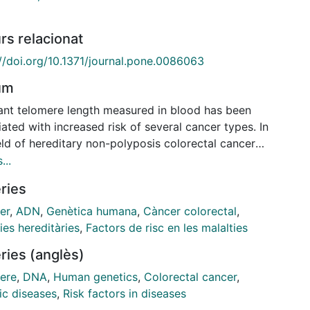
rs relacionat
://doi.org/10.1371/journal.pone.0086063
um
ant telomere length measured in blood has been
ated with increased risk of several cancer types. In
eld of hereditary non-polyposis colorectal cancer
, and more particularly in Lynch syndrome, caused
...
rmline mutations in the mismatch repair (MMR)
ries
, we recently found that cancer-affected MMR gene
ion carriers had shorter telomeres and more
er
,
ADN
,
Genètica humana
,
Càncer colorectal
,
unced shortening of telomere length with age than
ies hereditàries
,
Factors de risc en les malalties
ols and unaffected MMR gene mutation carriers.
ries (anglès)
we evaluate blood telomere length in MMR-
ient hereditary non-polyposis CRC, i.e. familial CRC
ere
,
DNA
,
Human genetics
,
Colorectal cancer
,
X (fCRC-X). A total of 57 cancer-affected and 57
ic diseases
,
Risk factors in diseases
r-free individuals from 34 Amsterdam-positive