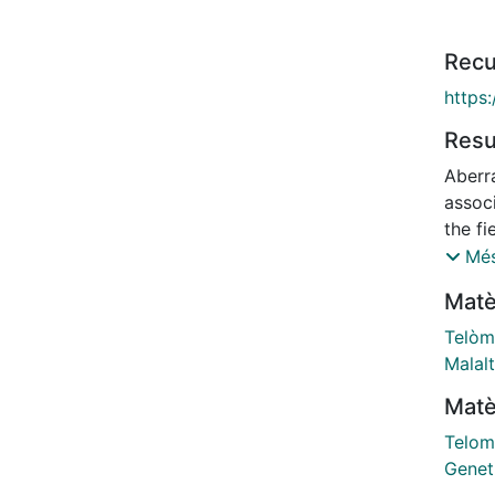
Recu
https
Res
Aberr
associ
the fi
(CRC)
Més
by ge
Matè
genes
mutat
Telòm
prono
Malalt
contr
Matè
Here 
profic
Telom
type 
Genet
cance