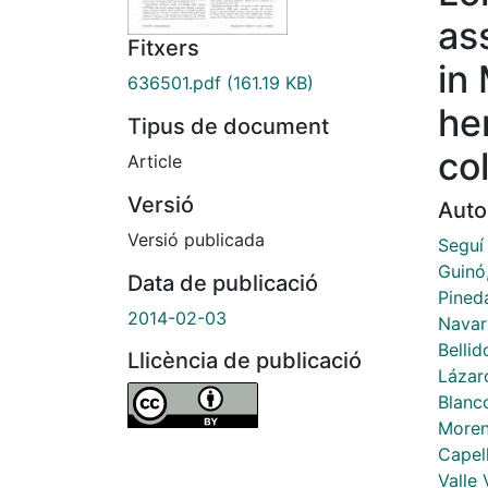
as
Fitxers
in
636501.pdf
(161.19 KB)
he
Tipus de document
co
Article
Versió
Auto
Versió publicada
Seguí 
Guinó,
Data de publicació
Pined
2014-02-03
Navar
Bellid
Llicència de publicació
Lázar
Blanc
Moren
Capell
Valle 