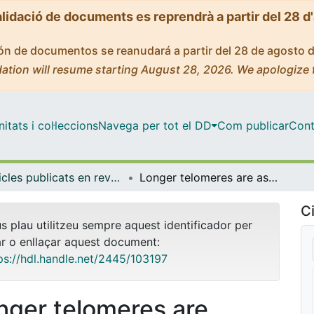
alidació de documents es reprendrà a partir del 28 d
ción de documentos se reanudará a partir del 28 de agosto 
ation will resume starting August 28, 2026. We apologize 
tats i col·leccions
Navega per tot el DD
Com publicar
Cont
Articles publicats en revistes (Ciències Clíniques)
Longer telomeres are associated with cancer risk in MMR-proficient hereditary non-polyposis colorectal cancer
Ci
us plau utilitzeu sempre aquest identificador per
ar o enllaçar aquest document:
ps://hdl.handle.net/2445/103197
nger telomeres are