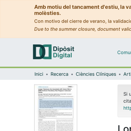
Amb motiu del tancament d'estiu, la v
molèsties.
Con motivo del cierre de verano, la valida
Due to the summer closure, document valid
Comuni
Inici
Recerca
Ciències Clíniques
Si 
cit
htt
Lo