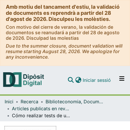
Amb motiu del tancament d'estiu, la validació
de documents es reprendrà a partir del 28
d'agost de 2026. Disculpeu les molèsties.
Con motivo del cierre de verano, la validación de
documentos se reanudará a partir del 28 de agosto
de 2026. Disculpad las molestias
Due to the summer closure, document validation will
resume starting August 28, 2026. We apologize for
any inconvenience.
(current)
Iniciar sessió
Comunitats i col·leccions
Inici
Recerca
Biblioteconomia, Documentació i Comunicació Audiovisual
Navega per tot el DD
Articles publicats en revistes (Biblioteconomia, Documentació i Comunicació Audiovisual)
Com publicar
Cómo realizar tests de usabilidad con personas ciegas
Contacte