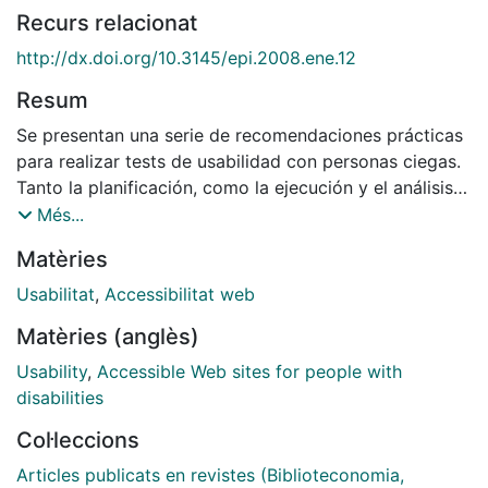
Recurs relacionat
http://dx.doi.org/10.3145/epi.2008.ene.12
Resum
Se presentan una serie de recomendaciones prácticas
para realizar tests de usabilidad con personas ciegas.
Tanto la planificación, como la ejecución y el análisis
posterior son comentados en detalle para aconsejar
Més...
un conjunto de buenas prácticas. El artículo finaliza
Matèries
con algunas reflexiones críticas sobre la pretendida
discapacidad de los usuarios ciegos.
Usabilitat
,
Accessibilitat web
Matèries (anglès)
Usability
,
Accessible Web sites for people with
disabilities
Col·leccions
Articles publicats en revistes (Biblioteconomia,