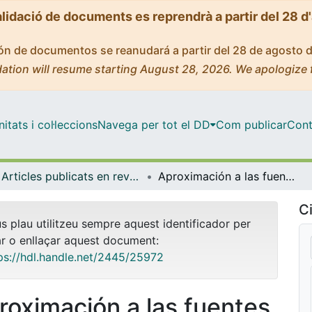
alidació de documents es reprendrà a partir del 28 d
ción de documentos se reanudará a partir del 28 de agosto 
ation will resume starting August 28, 2026. We apologize 
tats i col·leccions
Navega per tot el DD
Com publicar
Cont
Articles publicats en revistes (Odontoestomatologia)
Aproximación a las fuentes bibliográficas de interés en Ortodoncia II
Ci
us plau utilitzeu sempre aquest identificador per
ar o enllaçar aquest document:
ps://hdl.handle.net/2445/25972
roximación a las fuentes