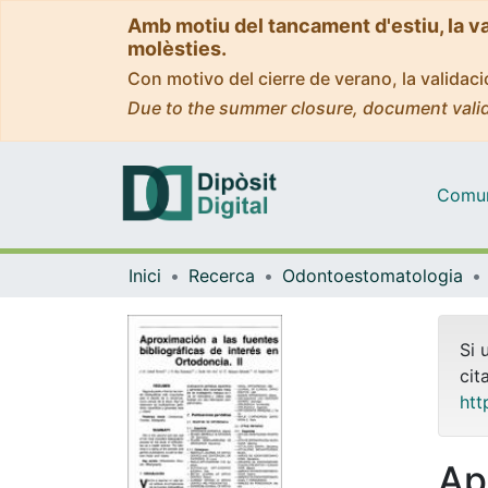
Amb motiu del tancament d'estiu, la v
molèsties.
Con motivo del cierre de verano, la valida
Due to the summer closure, document valid
Comuni
Inici
Recerca
Odontoestomatologia
Si 
cit
htt
Ap