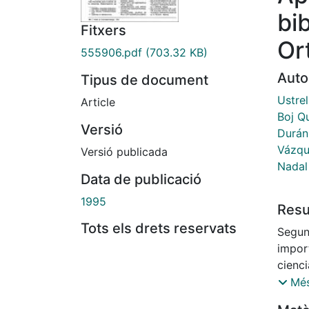
bi
Fitxers
Or
555906.pdf
(703.32 KB)
Auto
Tipus de document
Ustrel
Article
Boj Q
Versió
Durán
Vázqu
Versió publicada
Nadal 
Data de publicació
1995
Res
Tots els drets reservats
Segund
impor
cienci
periód
Més