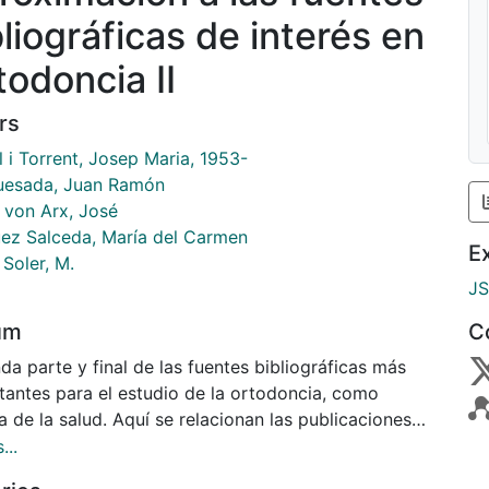
bliográficas de interés en
todoncia II
rs
l i Torrent, Josep Maria, 1953-
uesada, Juan Ramón
 von Arx, José
ez Salceda, María del Carmen
E
Soler, M.
J
um
C
a parte y final de las fuentes bibliográficas más
tantes para el estudio de la ortodoncia, como
a de la salud. Aquí se relacionan las publicaciones
icas, específicas y generales, tesis y videos.
...