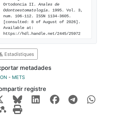
Ortodoncia II. 
Anales de 
Odontoestomatología
. 1995. Vol. 3, 
num. 106-112. ISSN 1134-3605. 
[consulted: 8 of August of 2026]. 
Available at: 
https://hdl.handle.net/2445/25972
Estadístiques
xportar metadades
SON
-
METS
ompartir registre