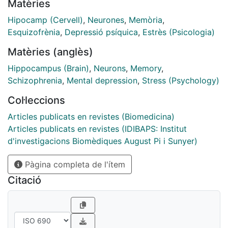
Matèries
molecule driving the activation/deactivation of
hippocampal neuronal subpopulations underlying
Hipocamp (Cervell)
,
Neurones
,
Memòria
,
stress-induced alterations involving emotional and
Esquizofrènia
,
Depressió psíquica
,
Estrès (Psicologia)
cognitive sequels.
Matèries (anglès)
Hippocampus (Brain)
,
Neurons
,
Memory
,
Schizophrenia
,
Mental depression
,
Stress (Psychology)
Col·leccions
Articles publicats en revistes (Biomedicina)
Articles publicats en revistes (IDIBAPS: Institut
d'investigacions Biomèdiques August Pi i Sunyer)
Pàgina completa de l'ítem
Citació