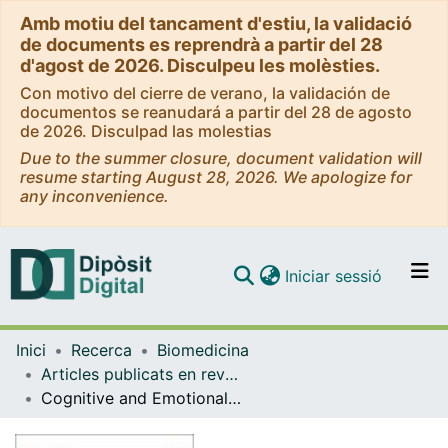
Amb motiu del tancament d'estiu, la validació
de documents es reprendrà a partir del 28
d'agost de 2026. Disculpeu les molèsties.
Con motivo del cierre de verano, la validación de
documentos se reanudará a partir del 28 de agosto
de 2026. Disculpad las molestias
Due to the summer closure, document validation will
resume starting August 28, 2026. We apologize for
any inconvenience.
(current)
Iniciar sessió
Comunitats i col·leccions
Inici
Recerca
Biomedicina
Navega per tot el DD
Articles publicats en revistes (Biomedicina)
Com publicar
Cognitive and Emotional Symptoms Induced by Chronic Stress Are Regulated by EGR1 in a Subpopulation of Hippocampal Pyramidal Neurons.
Contacte