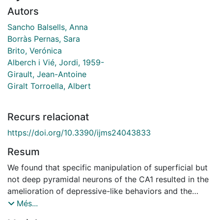
Autors
Sancho Balsells, Anna
Borràs Pernas, Sara
Brito, Verónica
Alberch i Vié, Jordi, 1959-
Girault, Jean-Antoine
Giralt Torroella, Albert
Recurs relacionat
https://doi.org/10.3390/ijms24043833
Resum
We found that specific manipulation of superficial but
not deep pyramidal neurons of the CA1 resulted in the
amelioration of depressive-like behaviors and the
restoration of cognitive impairments induced by
Més...
chronic stress. In summary, Egr1 might be a core