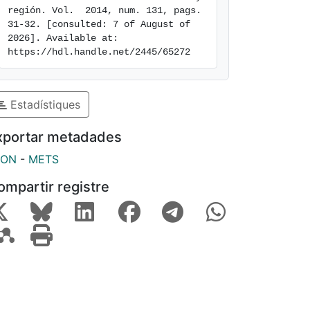
región. Vol.  2014, num. 131, pags. 
31-32. [consulted: 7 of August of 
2026]. Available at: 
https://hdl.handle.net/2445/65272
Estadístiques
xportar metadades
SON
-
METS
ompartir registre