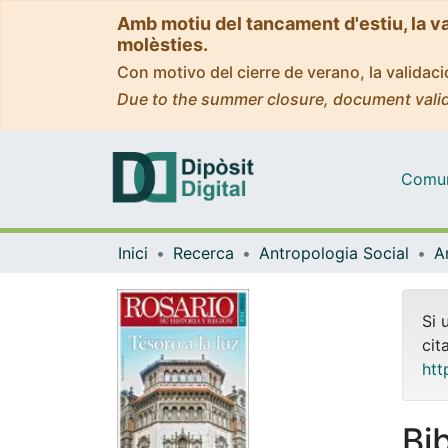
Amb motiu del tancament d'estiu, la v
molèsties.
Con motivo del cierre de verano, la valida
Due to the summer closure, document valid
Comuni
Inici
Recerca
Antropologia Social
Si 
cit
htt
Bi