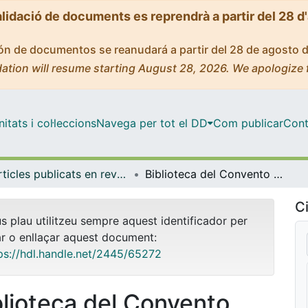
alidació de documents es reprendrà a partir del 28 d
ción de documentos se reanudará a partir del 28 de agosto 
ation will resume starting August 28, 2026. We apologize 
tats i col·leccions
Navega per tot el DD
Com publicar
Cont
Articles publicats en revistes (Antropologia Social)
Biblioteca del Convento San Carlos Borromeo de San Lorenzo
Ci
us plau utilitzeu sempre aquest identificador per
ar o enllaçar aquest document:
ps://hdl.handle.net/2445/65272
blioteca del Convento