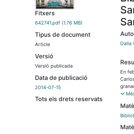
Sa
Fitxers
Sa
642741.pdf
(1.76 MB)
Auto
Tipus de document
Dalla 
Article
Versió
Res
Versió publicada
En fe
Data de publicació
Carlo
grana
2014-07-15
su luc
Més
Tots els drets reservats
escena
Matè
conoc
repre
Bibli
Fe y E
Matè