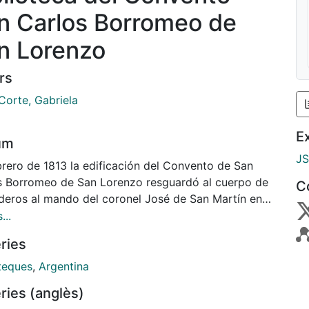
n Carlos Borromeo de
n Lorenzo
rs
Corte, Gabriela
E
um
J
brero de 1813 la edificación del Convento de San
s Borromeo de San Lorenzo resguardó al cuerpo de
C
deros al mando del coronel José de San Martín en
ha contra el ejército español. Pero también fue el
...
rio en el que se produjo, en abril de 1819, el
ries
ido "Armisticio de San Lorenzo" que se firmó entre
sentantes de las provincias de Buenos Aires, Santa
oteques
,
Argentina
ntre Ríos para acordar el cese de la hostilidad.
ries (anglès)