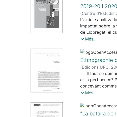
aprovechamiento d
2019-20 i 2020-
(
Centre d'Estudis d
L'article analitza
impactat sobre la v
de Llobregat, el cu
2020-21 amb la rep
Més...
Amb aquest objecti
i secundària mitja
pandèmia ha posat 
Ethnographie 
desvinculació esco
(
Edicions UPC
,
20
l'anomenada esclet
Il faut se demande
actuacions àmplies 
et la pertinence? P
concevant comme u
inaltérables, un c
Més...
gestionent leur co
devrais établir qu
entenant, maintena
"La batalla de 