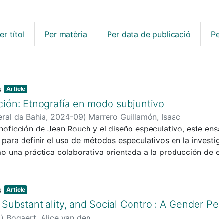
er títol
Per matèria
Per data de publicació
Pe
Article
ión: Etnografía en modo subjuntivo
ral da Bahia
,
2024-09
)
Marrero Guillamón, Isaac
tnoficción de Jean Rouch y el diseño especulativo, este e
para definir el uso de métodos especulativos en la investi
 una práctica colaborativa orientada a la producción de es
ones especulativas a partir de materiales y relaciones etnog
iscusión de una experiencia propia, «Tindaya Variations» (
eza Trigg, 2023), proyectos ambos que abordan el patrim
Article
e y futura.
 Substantiality, and Social Control: A Gender P
1
)
Bogaert, Alice van den