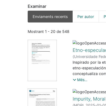
Examinar
Enviaments recents
Per autor
P
Enviaments recents
Mostrant
1 - 20 de 548
Etno-especulac
(
Universidade Fede
Inspirado por la e
etno-especulación 
conceptualiza como
escritura de ficci
Més...
fundamenta en la d
Años Nuevos» (Cab
relevancia present
Impurity, Moral
(
MDPI
,
2025-01-0