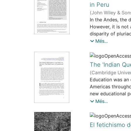
in Peru
autorització, reco
(
John Wiley & Son
indígenes—. Algun
In the Andes, the 
que l’apreciació i
However, it is not
indígenes amb cons
disparity of pluri
com un procés col·
Titicaca), where c
Més...
Seguint les noves
strategies. The CO
(2023), obrim la p
vulnerable pluriact
that the peasant po
The 'Indian Qu
economy is decreas
(
Cambridge Univer
resources.
Education was an e
Americas throughout
new educational po
by indigenous peop
Més...
some extent, to te
the village of War
However, very litt
El fetichismo 
originality, scope,