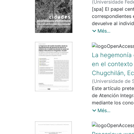
(
Universidade Fede
Amazon Basin. Tha
[spa] El papel cen
to give birth to a
correspondientes e
The categories adop
devuelve al indiv
thought, based on 
libremente consent
Més...
would interact. Th
aspecto radicales,
highlighting the co
político colectivo
otherness into the
concebido a princi
La hegemonía d
en el contexto
Chugchilán, E
(
Universidade de 
Martín, Dolors
Este artículo pret
de Atención Integr
mediante los conoc
materno-infantil. 
Més...
indígenas –técnico
llevadas a cabo fu
analizaron mediant