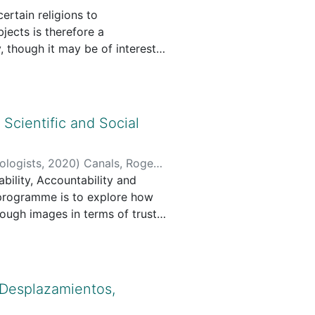
ertain religions to
jects is therefore a
 though it may be of interest
s authors in ethnographic and
f theoretical development. We
efore proposing that the notion
nd misfortune, based on the
, Scientific and Social
 propose this concept to
ood, but also glances, words,
ologists
,
2020
)
Canals, Roger
ween materiality and
ability, Accountability and
 This knowledge has then
s programme is to explore how
c, and ontological), through its
rough images in terms of trust
 and social rejection.
 The research programme draws
t is based on several
 on-line and off-line. Its final
ges in the contemporary world.
 Desplazamientos,