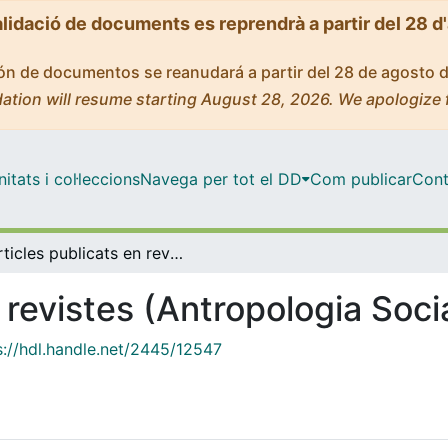
alidació de documents es reprendrà a partir del 28 d
ción de documentos se reanudará a partir del 28 de agosto 
ation will resume starting August 28, 2026. We apologize 
tats i col·leccions
Navega per tot el DD
Com publicar
Cont
Articles publicats en revistes (Antropologia Social)
 revistes (Antropologia Soci
s://hdl.handle.net/2445/12547