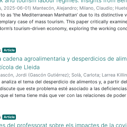
k and tourism labour regimes: Insights from Be
perante podría constituir una limitación en el desarrollo de
s
,
2025-06-01
)
Mantecón, Alejandro
;
Milano, Claudio
;
Huete
nal de salud indígena, desde su rol ambiguo y contrario a
to as ‘the Mediterranean Manhattan’ due to its distinctive v
contrahegemónico y articulador real entre los saberes bi
mplary case of mass tourism. This paper critically examin
turales de atención-autoatención.
dorm’s tourism-driven economy, exploring the working cond
schisms and differential lived experiences of work. Despite
ues like informal economies and demographic shifts, inclu
 renewal. Semi-structured interviews with Baby Boomers and
Article
ons. Older residents appreciate past tourism benefits but w
a cadena agroalimentaria y desperdicios de alim
s, despite higher education, face precarious jobs and limit
ícola de Lleida
 exacerbated by COVID-19’s impact on labour conditions and a
ascón, Jordi (Gascón Gutiérrez)
;
Solà, Carlota
;
Larrea Killi
ng residents to consider leaving. The study highlights the
e analiza el tema del desperdicio de alimentos y, a partir d
hasises intergenerational tensions in the labour market a
e discute que este problema esté asociado a las deficiencias 
ations of Benidorm’s tourism labour regime within its evol
 que el tema tiene más que ver con las relaciones de poder
uando son asimétricas, la innovación tecnológica y la optim
encia del sistema agroalimentario, sino a favorecer que el
 traspase a los más débiles sus costos de funcionamiento. 
Article
a producción se hace en base a los intereses de la gran dist
es del professorat sobre els impactes de la covi