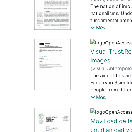
The notion of impu
nationalisms. Unde
fundamental anthro
to scholars from o
Més...
theoretical texts,
will therefore beg
of impurity is pri
Visual Trust.Re
observation of con
Images
designate an ontol
(
Visual Anthropolo
and thoughts) and 
(Canals Vilageliu)
The aim of this art
symbolism, a prop
Forgery in Scienti
become a tool of s
people from differ
effective language
and distrust, and 
Més...
a comparison betwe
ethnographic inves
goal is elaborate,
Movilidad de l
cotidianidad y