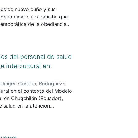
 Warisateño model, which aimed
ales de nuevo cuño y sus
o the progress of the nation.
a denominar ciudadanista, que
cribed in the positivists'
democrática de la obediencia
the groups with whom educators
ectiva, a pesar de su origen y
stion' in the Americas by
 público, como ese sujeto
for the 'integration' of
sables y autoconscientes,
 de las masas en las calles.
es del personal de salud
 intercultural en
llinger, Cristina
;
Rodríguez-
tural en el contexto del Modelo
al en Chugchilán (Ecuador),
 salud en la atención
nitarios entre profesionales
 de Salud. Las técnicas
d. Los datos generados se
 evidenció que la hegemonía del