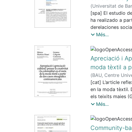
(
Universitat de Ba
[spa] El estudio d
ha realizado a par
derelaciones socia
etnográfico con pe
Més...
en combinación con
(in)movilidad y m
personas en situac
Apreciació i Apr
por susexpectativ
moda tèxtil a 
(
BAU, Centre Unive
Gemma
[cat] L’article ref
en la moda tèxtil.
els teixits maies (
creacions col·lect
Més...
indígenes. Des d’un
la creativitat, co
dinàmic, mediat per
Community-base
discuteixen els co