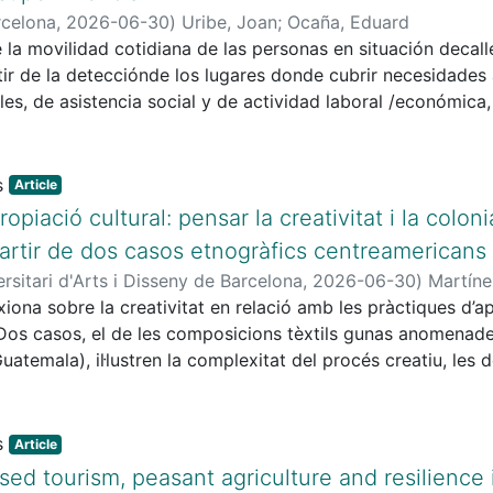
rcelona
,
2026-06-30
)
Uribe, Joan
;
Ocaña, Eduard
e la movilidad cotidiana de las personas en situación decal
tir de la detecciónde los lugares donde cubrir necesidades a
les, de asistencia social y de actividad laboral /económica,
rsonas ensituación de calle. A partir del mapeo de la movil
 el análisis del trabajo etnográficorealizado, se concluye q
ovilidad,así como hasta qué punto la ausencia general de 
Article
ión de calle condiciona sumovilidad y las circunscribe a e
opiació cultural: pensar la creativitat i la colon
as de supervivencia.
partir de dos casos etnogràfics centreamericans
rsitari d'Arts i Disseny de Barcelona
,
2026-06-30
)
Martíne
lexiona sobre la creativitat en relació amb les pràctiques d’a
 Dos casos, el de les composicions tèxtils gunas anomenad
Guatemala), il·lustren la complexitat del procés creatiu, le
ives indígenes i les pràctiques del món del disseny i de la m
a perspectiva antropològica, l’article s’aproxima a la visió i
ntraposant-la a la dominant en contextos indígenes, on és vis
Article
 la socialització i la relació amb elements d’altres mons i 
d tourism, peasant agriculture and resilience 
nceptes apropiació cultural —prendre elements d’una cultur