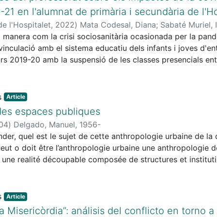
e los recursos agrarios.
21 en l'alumnat de primària i secundària de l'H
e l'Hospitalet
,
2022
)
Mata Codesal, Diana
;
Sabaté Muriel, 
 la manera com la crisi sociosanitària ocasionada per la pan
inculació amb el sistema educatiu dels infants i joves d'ent
rs 2019-20 amb la suspensió de les classes presencials entre
resa de les classes presencials sota els condicionants de 
u hem recollit les perspectives de 34 professionals de nou
nçant entrevistes virtuals semiestructurades en profunditat.
Article
al descobert desigualtats socials prèviament existents que
des espaces publiques
lar, tot eixamplant aquestes desigualtats i afavorint-ne de
04
)
Delgado, Manuel, 1956-
xa digital no és sinó un símptoma d'una escletxa social m
r, quel est le sujet de cette anthropologie urbaine de la q
i estructurals.
eut o doit être l’anthropologie urbaine une anthropologie de 
ne realité découpable composée de structures et instituti
ontinente singulier dans la quel est possible se recontrer av
presence de la manière dont quelque chose similaire à un 
e l’anthropologie urbaine devrait être davant tout une anthro
Article
nt oui, le sien com un sujet singulier, retrouvable uniqueme
la Misericòrdia”: análisis del conflicto en torno 