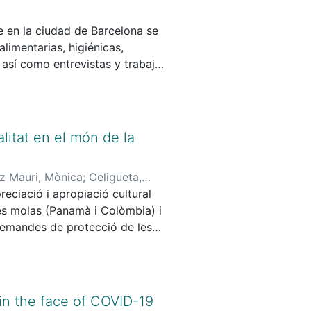
le en la ciudad de Barcelona se
limentarias, higiénicas,
 así como entrevistas y trabajo
idad descrita en lasentrevistas,
ue la relación entre
capacidad denegociación de las
spacios acotados y definidos
ialitat en el món de la
z Mauri, Mònica
;
Celigueta,
preciació i apropiació cultural
es molas (Panamà i Colòmbia) i
s demandes de protecció de les
oda pel que fa als pobles
ndividualista i extractivista de
ta com un procés col·lectiu i
temporalitats. A continuació, es
in the face of COVID-19
a minoritària sense