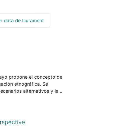
r data de lliurament
nsayo propone el concepto de
gación etnográfica. Se
cenarios alternativos y la
ráficas. La propuesta se
2018), y de «El Canto de los
onio indígena canario y su
erspective