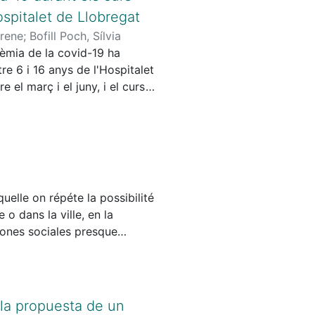
ospitalet de Llobregat
Irene
;
Bofill Poch, Sílvia
dèmia de la covid-19 ha
re 6 i 16 anys de l'Hospitalet
 el març i el juny, i el curs
l'anomenada "nova normalitat".
 centres educatius de primària
 Els resultats mostren com la
 incideixen sobre la
 noves. Per exemple,
és profunda que requereix
uelle on répéte la possibilité
o dans la ville, en la
ones sociales presque
ec cultures exemptes, qui
mosaïque? Ou plus tôt on
pologie de l’urbaine, en
nt parfois ou tour à tour dans
a la propuesta de un