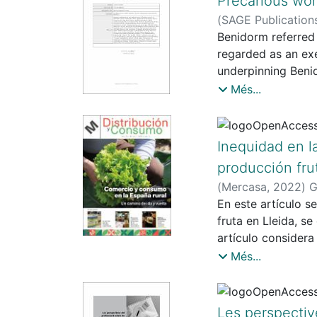
Precarious wor
modelo biomédico o
(
SAGE Publication
embargo, el perso
Benidorm referred 
como un elemento 
regarded as an exe
contextos intercul
underpinning Beni
intergenerational 
Més...
Benidorm faces iss
limited workforce
generational tensi
Inequidad en l
younger generation
producción frut
disillusionment is
(
Mercasa
,
2022
)
G
prompting many you
En este artículo s
frameworks and emp
fruta en Lleida, s
temporal transform
artículo considera
agroalimentaria: c
Més...
a mejorar la efici
margen comercial y
planificación de l
Les perspectiv