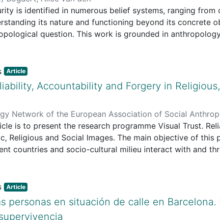
rity is identified in numerous belief systems, ranging from c
rstanding its nature and functioning beyond its concrete ob
pological question. This work is grounded in anthropology,
ther disciplines. Impurity has been highlighted by numerou
 but a comparison of these various works indicates a lack o
in by presenting the various explanations attributed to it, b
Article
marily a knowledge of natural laws causing illness, death, a
liability, Accountability and Forgery in Religious
tagion and implying an ontology of moral substantiality. I
ogy in which everything is a substance (bodily fluids and f
gy Network of the European Association of Social Anthrop
at the same time a moral value, without distinguishing bet
icle is to present the research programme Visual Trust. Reli
osal inspired by McKim Marriott’s substance-codes (1976).
fic, Religious and Social Images. The main objective of thi
ocial control, aiming to protect reproduction (social, cosmi
ent countries and socio-cultural milieu interact with and th
 combining a somatopsychological aspect (disgust reaction)
how visual forgery and falsity is perceived and assessed.
en religious images, social images and scientific images. I
tigations, to be conducted in Europe, Asia and America, both
Article
 through visual means, a general theory of (dis)trust in ima
as personas en situación de calle en Barcelona.
 supervivencia