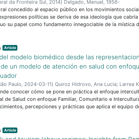
ral da Fronteira Sul
,
2014
)
Delgado, Manuel, 1956-
t project was inspired by the postulates of the innovative
tral concedido al espacio público en los movimientos soci
 'new Indian' who would contribute actively and voluntarily t
xpresiones políticas se deriva de esa ideología que cabrí
ted in that project, and the practices carried out, were ins
iduo su papel como fundamento innegociable de la mística 
their view of the alleged 'wild nature' and 'savagery' of 
ida. Los fundamentos filosóficos de que se nutre esa persp
is study aims to contribute to the debate on the 'Indian que
 no dejan de ser una reedición del concepto pragmático de
ntradictions faced by intellectuals when designing projects 
 basado en el consenso y la negociación entre seres respon
Article
 nation.
pios del siglo XX a la sombra del pavor burgués a la acción
el modelo biomédico desde las representacion
 de un modelo de atención en salud con enfoque
cuador
São Paulo
,
2024-03-11
)
Quiroz Hidrovo, Ana Lucia
;
Larrea Ki
ende conocer cómo se pone en práctica el enfoque intercul
al de Salud con enfoque Familiar, Comunitario e Intercultur
imientos, percepciones y prácticas que aplica el equipo de
Estudio etnográfico, en que participaron 21 profesionales sa
s de atención primaria de salud– y no indígenas del Centro
eron observación participante y entrevistas en profundida
Article
e análisis del contenido temático. El análisis de los datos