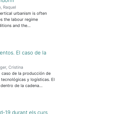
nidorm
l enfoque intercultural, sin
, Raquel
l modelo biomédico, emerge
ertical urbanism is often
omédicos e indígenas en
es the labour regime
itions and the
 providing yearround jobs,
ding an ageing population and
 Generation Z highlight
orry about the future, while
entos. El caso de la
ed career prospects. This
 lack of trust in institutions,
nger, Cristina
 need to rethink labour
el caso de la producción de
s a lens for examining the
tecnológicas y logísticas. El
ving political economy.
 dentro de la cadena
ización logística no se destina
 actor hegemónico monopolice el
En el caso de Lleida, la
ribución, y no del mayor
d-19 durant els curs