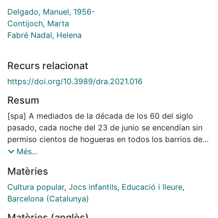
Delgado, Manuel, 1956-
Contijoch, Marta
Fabré Nadal, Helena
Recurs relacionat
https://doi.org/10.3989/dra.2021.016
Resum
[spa] A mediados de la década de los 60 del siglo
pasado, cada noche del 23 de junio se encendían sin
permiso cientos de hogueras en todos los barrios de
Barcelona. Esos fuegos eran el resultado de la
Més...
actividad de una chiquillería autoorganizada que se
Matèries
encargaba de recoger la madera días antes,
custodiarla y montar con ella las piras. En la
Cultura popular
,
Jocs infantils
,
Educació i lleure
,
actualidad apenas quedan menos de dos decenas de
Barcelona (Catalunya)
fuegos de Sant Joan en la capital catalana, todos
Matèries (anglès)