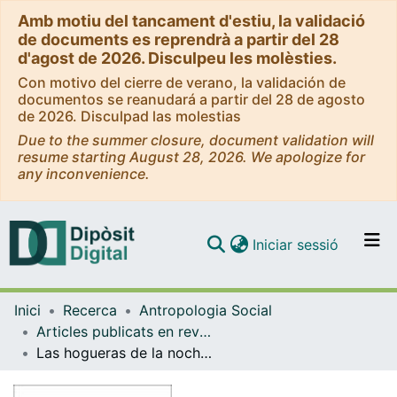
Amb motiu del tancament d'estiu, la validació
de documents es reprendrà a partir del 28
d'agost de 2026. Disculpeu les molèsties.
Con motivo del cierre de verano, la validación de
documentos se reanudará a partir del 28 de agosto
de 2026. Disculpad las molestias
Due to the summer closure, document validation will
resume starting August 28, 2026. We apologize for
any inconvenience.
(current)
Iniciar sessió
Comunitats i col·leccions
Inici
Recerca
Antropologia Social
Navega per tot el DD
Articles publicats en revistes (Antropologia Social)
Com publicar
Las hogueras de la noche de Sant Joan y la desactivación de la cultura infantil de calle en Barcelona
Contacte