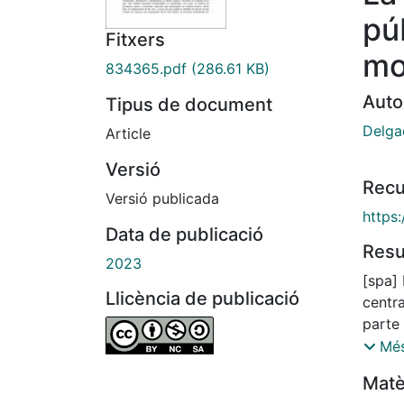
pú
Fitxers
mo
834365.pdf
(286.61 KB)
Auto
Tipus de document
Delga
Article
Versió
Recu
Versió publicada
https
Data de publicació
Res
2023
[spa]
Llicència de publicació
centra
parte 
pronu
Més
desde 
Matè
laarqu