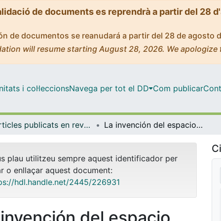
alidació de documents es reprendrà a partir del 28 d
ción de documentos se reanudará a partir del 28 de agosto 
ation will resume starting August 28, 2026. We apologize 
tats i col·leccions
Navega per tot el DD
Com publicar
Cont
Articles publicats en revistes (Antropologia Social)
La invención del espacio público como espacio moral
Ci
us plau utilitzeu sempre aquest identificador per
ar o enllaçar aquest document:
ps://hdl.handle.net/2445/226931
 invención del espacio