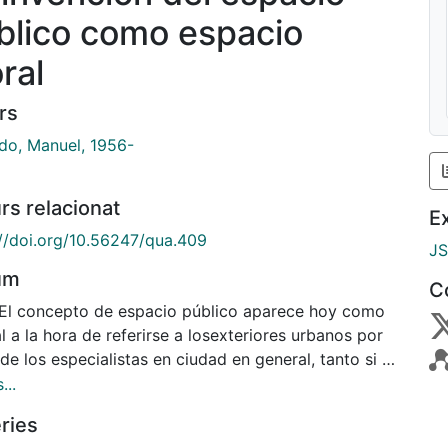
blico como espacio
ral
rs
do, Manuel, 1956-
rs relacionat
E
://doi.org/10.56247/qua.409
J
um
C
 El concepto de espacio público aparece hoy como
l a la hora de referirse a losexteriores urbanos por
de los especialistas en ciudad en general, tanto si se
nciandesde las ciencias sociales como si lo hacen
...
las disciplinas tecnológicas, el diseño,
ries
itectura, el urbanismo, o desde los discursos