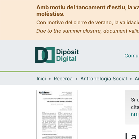
Amb motiu del tancament d'estiu, la v
molèsties.
Con motivo del cierre de verano, la valida
Due to the summer closure, document valid
Comuni
Inici
Recerca
Antropologia Social
Si 
cit
htt
La