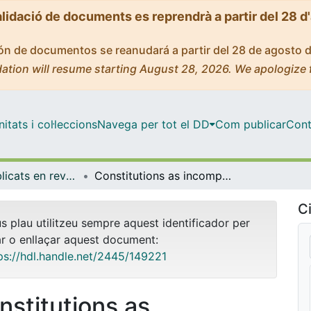
alidació de documents es reprendrà a partir del 28 d
ción de documentos se reanudará a partir del 28 de agosto 
ation will resume starting August 28, 2026. We apologize 
tats i col·leccions
Navega per tot el DD
Com publicar
Cont
Articles publicats en revistes (Economia)
Constitutions as incomplete social contracts
Ci
us plau utilitzeu sempre aquest identificador per
ar o enllaçar aquest document:
ps://hdl.handle.net/2445/149221
nstitutions as