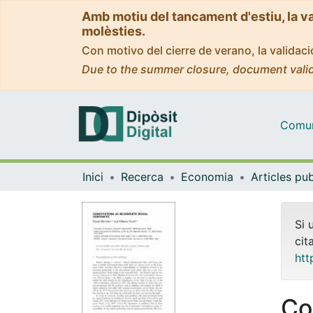
Amb motiu del tancament d'estiu, la v
molèsties.
Con motivo del cierre de verano, la valida
Due to the summer closure, document valid
Comuni
Inici
Recerca
Economia
Si 
cit
htt
Co