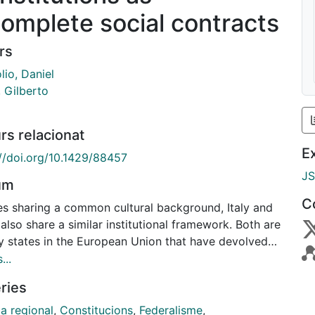
complete social contracts
rs
lio, Daniel
, Gilberto
rs relacionat
E
://doi.org/10.1429/88457
J
um
C
es sharing a common cultural background, Italy and
also share a similar institutional framework. Both are
ry states in the European Union that have devolved
sibilities of mandatory services to be provided
...
wide at the sub-national level within rules set at the
ries
tutional level. Both assign to the regional level - the
ni and the two Province Autonome in Italy (Regions
ca regional
,
Constitucions
,
Federalisme
,