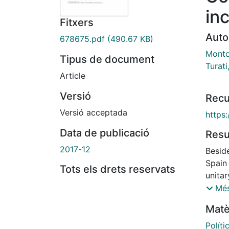
in
Fitxers
Auto
678675.pdf
(490.67 KB)
Monto
Tipus de document
Turati
Article
Versió
Recu
Versió acceptada
https
Data de publicació
Res
2017-12
Besid
Spain 
Tots els drets reservats
unita
respon
Més
nation
Matè
Consti
Regio
Políti