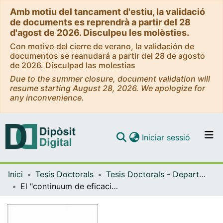
Amb motiu del tancament d'estiu, la validació
de documents es reprendrà a partir del 28
d'agost de 2026. Disculpeu les molèsties.
Con motivo del cierre de verano, la validación de
documentos se reanudará a partir del 28 de agosto
de 2026. Disculpad las molestias
Due to the summer closure, document validation will
resume starting August 28, 2026. We apologize for
any inconvenience.
(current)
Iniciar sessió
Comunitats i col·leccions
Inici
Tesis Doctorals
Tesis Doctorals - Departament - Personalitat, Avaluació i Tractament Psicològic
Navega per tot el DD
El "continuum de eficacia en la recuperación": un marco integrador para el estudio de los comportamientos mnémicos. Modelo predictivo de la eficacia y contraste experimental en pruebas de reconocimiento verbal visual.
Com publicar
Contacte