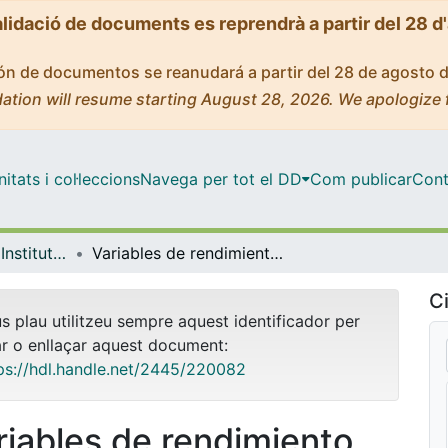
alidació de documents es reprendrà a partir del 28 d
ción de documentos se reanudará a partir del 28 de agosto 
ation will resume starting August 28, 2026. We apologize 
tats i col·leccions
Navega per tot el DD
Com publicar
Cont
Tesis Doctorals - Institut Nacional d'Educació Física de Catalunya (INEFC) - Barcelona
Variables de rendimiento técnico-tácticas asociadas a las demandas condicionales en rugby profesional masculino
Ci
us plau utilitzeu sempre aquest identificador per
ar o enllaçar aquest document:
ps://hdl.handle.net/2445/220082
riables de rendimiento