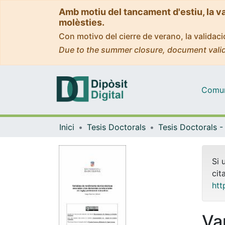
Amb motiu del tancament d'estiu, la v
molèsties.
Con motivo del cierre de verano, la valida
Due to the summer closure, document valid
Comuni
Inici
Tesis Doctorals
Si 
cit
htt
Va