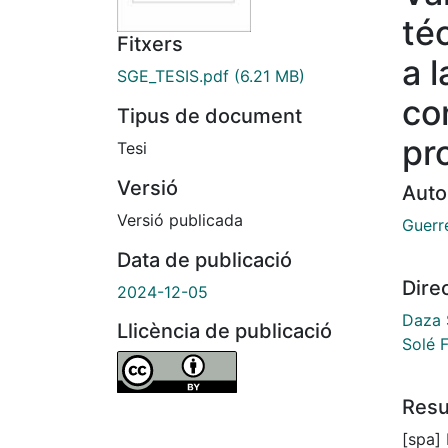
té
Fitxers
a 
SGE_TESIS.pdf
(6.21 MB)
co
Tipus de document
pr
Tesi
Versió
Auto
Versió publicada
Guerr
Data de publicació
Dire
2024-12-05
Daza 
Llicència de publicació
Solé 
Res
[spa]