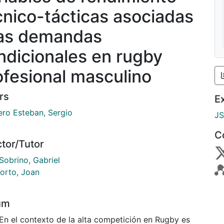
cnico-tácticas asociadas
las demandas
ndicionales en rugby
ofesional masculino
rs
E
ero Esteban, Sergio
J
C
ctor/Tutor
Sobrino, Gabriel
Forto, Joan
um
 En el contexto de la alta competición en Rugby es