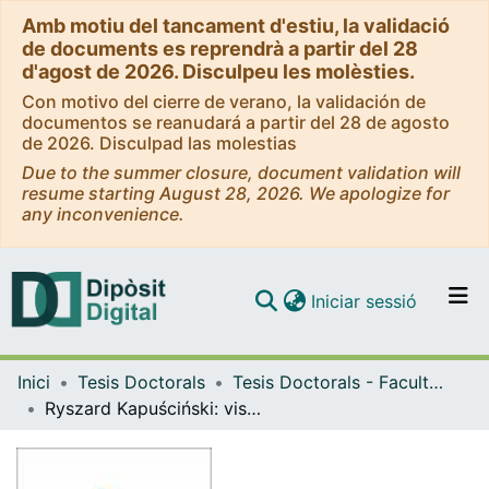
Amb motiu del tancament d'estiu, la validació
de documents es reprendrà a partir del 28
d'agost de 2026. Disculpeu les molèsties.
Con motivo del cierre de verano, la validación de
documentos se reanudará a partir del 28 de agosto
de 2026. Disculpad las molestias
Due to the summer closure, document validation will
resume starting August 28, 2026. We apologize for
any inconvenience.
(current)
Iniciar sessió
Comunitats i col·leccions
Inici
Tesis Doctorals
Tesis Doctorals - Facultat - Filologia
Navega per tot el DD
Ryszard Kapuściński: visión integradora de un reportero. Clasificación, construcción y recepción de su obra
Com publicar
Contacte