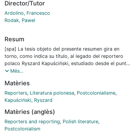
Director/Tutor
Ardolino, Francesco
Rodak, Pawel
Resum
[spa] La tesis objeto del presente resumen gira en
torno, como indica su título, al legado del reportero
polaco Ryszard Kapuściński, estudiado desde el punto
de vista culturológico. El detallado análisis de su obra
Més...
desemboca en la inscripción de la misma en el ámbito
Matèries
de las ciencias humanísticas y Cultural Studies..
Dividido en tres partes (clasificación, construcción y
Reporters
,
Literatura polonesa
,
Postcolonialisme
,
recepción), en el trabajo se abordan, respectivamente,
Kapuściński, Ryszard
los tres temas foco de atención: la obra, el autor y el
Matèries (anglès)
lector. En “Clasificación” se estudian las obras
publicadas por el autor. Al analizarlas una por una, se
Reporters and reporting
,
Polish literature
,
presta atención a cómo están construidas, cuál es su
Postcolonialism