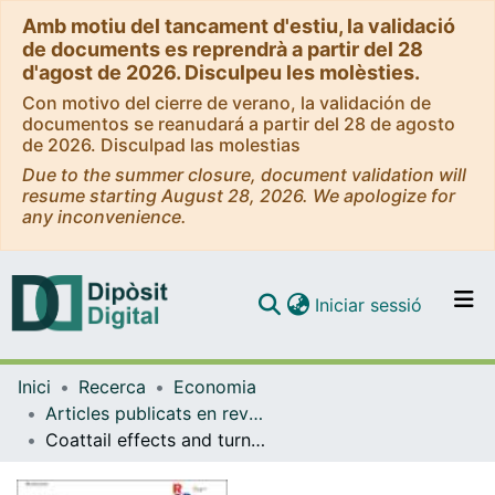
Amb motiu del tancament d'estiu, la validació
de documents es reprendrà a partir del 28
d'agost de 2026. Disculpeu les molèsties.
Con motivo del cierre de verano, la validación de
documentos se reanudará a partir del 28 de agosto
de 2026. Disculpad las molestias
Due to the summer closure, document validation will
resume starting August 28, 2026. We apologize for
any inconvenience.
(current)
Iniciar sessió
Comunitats i col·leccions
Inici
Recerca
Economia
Navega per tot el DD
Articles publicats en revistes (Economia)
Com publicar
Coattail effects and turnout: Evidence from a quasi-experiment.
Contacte