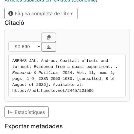
reduces its support in the concurrent election by 0.25
Pàgina completa de l'ítem
pp. This comes along with a decline in turnout of the
same size in both elections
Citació
ARENAS JAL, Andreu. Coattail effects and 
turnout: Evidence from a quasi-experiment. . 
Research & Politics
. 2024. Vol. 11, num. 1, 
pags. 1-9. ISSN 2053-1680. [consulted: 8 of 
August of 2026]. Available at: 
https://hdl.handle.net/2445/221596
Estadístiques
Exportar metadades