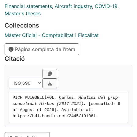
sector i que la situació d’Airbus és més prometedora
Financial statements
,
Aircraft industry
,
COVID-19
,
que la de Boeing, creant una oportunitat d’arbitratge al
Master's theses
preu de les accions de les dues empreses a data
Col·leccions
31/12/2021.
Màster Oficial - Comptabilitat i Fiscalitat
Pàgina completa de l'ítem
Citació
PICH PUIGDELLÍVOL, Carles. 
Anàlisi del grup 
consolidat Airbus (2017-2021).
 [consulted: 9 
of August of 2026]. Available at: 
https://hdl.handle.net/2445/191061