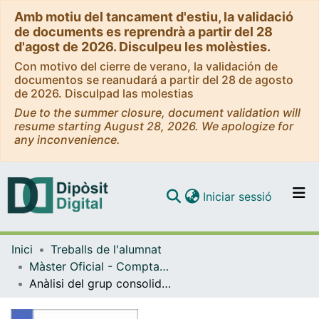
Amb motiu del tancament d'estiu, la validació
de documents es reprendrà a partir del 28
d'agost de 2026. Disculpeu les molèsties.
Con motivo del cierre de verano, la validación de
documentos se reanudará a partir del 28 de agosto
de 2026. Disculpad las molestias
Due to the summer closure, document validation will
resume starting August 28, 2026. We apologize for
any inconvenience.
(current)
Iniciar sessió
Comunitats i col·leccions
Inici
Treballs de l'alumnat
Navega per tot el DD
Màster Oficial - Comptabilitat i Fiscalitat
Com publicar
Anàlisi del grup consolidat Airbus (2017-2021)
Contacte