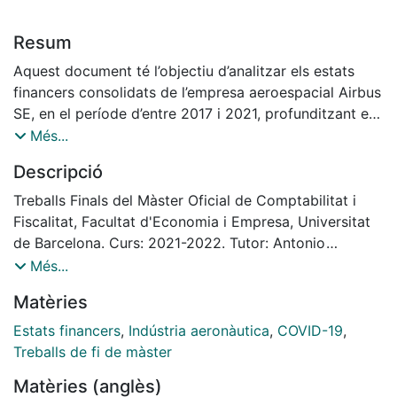
Resum
Aquest document té l’objectiu d’analitzar els estats
financers consolidats de l’empresa aeroespacial Airbus
SE, en el període d’entre 2017 i 2021, profunditzant en
l’afectació que ha tingut en aquests la pandèmia de
Més...
COVID-19. Per dur a terme aquesta fita, s’ha realitzat
Descripció
una anàlisi qualitativa per conèixer a fons l’empresa i el
sector, una anàlisi quantitativa en el que s’hi ha inclòs
Treballs Finals del Màster Oficial de Comptabilitat i
una anàlisi patrimonial, una de financera i una
Fiscalitat, Facultat d'Economia i Empresa, Universitat
d’econòmica. Finalment, s’ha dut a terme una
de Barcelona. Curs: 2021-2022. Tutor: Antonio
comparació amb la competidora Boeing, en què s’han
Somoza López
Més...
comparat els resultats i ràtios més rellevants. En
Matèries
aquest estudi s’ha trobat que Airbus ha superat de
forma satisfactòria les dificultats de la pandèmia, que
Estats financers
,
Indústria aeronàutica
,
COVID-19
,
el model de negoci dels productes aeroespacials té
Treballs de fi de màster
particularitats que impliquen que molts dels mètodes
Matèries (anglès)
habituals d’anàlisi d’empreses no siguin vàlids pel