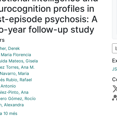
urocognition profiles in
rst-episode psychosis: A
o-year follow-up study
rs
her, Derek
 Maria Florencia
E
ida Mateos, Gisela
ez Torres, Ana M.
J
 Navarro, Maria
C
és Rubio, Rafael
 Antonio
lez-Pinto, Ana
ero Gómez, Rocío
n, Alexandra
a 10 més