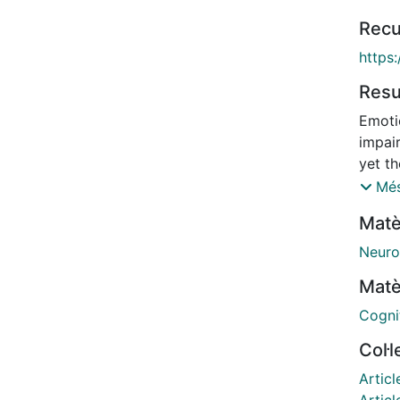
Recu
https
Res
Emotio
impai
yet th
identi
Més
FEP. 
Matè
were t
basel
Neuro
measu
Matè
and H
were 
Cogni
based
Col·
patien
impair
Articl
impai