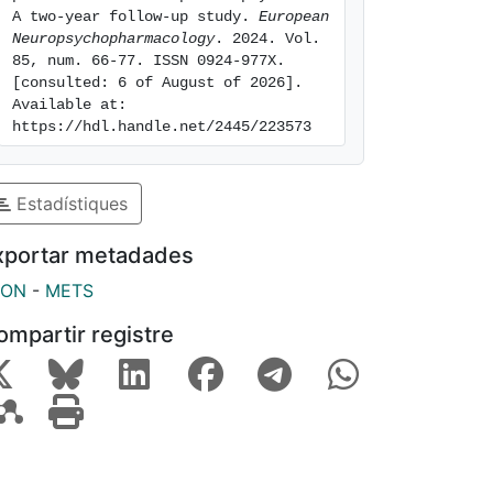
A two-year follow-up study. 
European 
Neuropsychopharmacology
. 2024. Vol. 
85, num. 66-77. ISSN 0924-977X. 
[consulted: 6 of August of 2026]. 
Available at: 
https://hdl.handle.net/2445/223573
Estadístiques
xportar metadades
SON
-
METS
ompartir registre