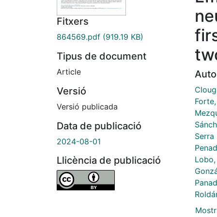
ne
Fitxers
fi
864569.pdf
(919.19 KB)
tw
Tipus de document
Article
Auto
Cloug
Versió
Forte,
Versió publicada
Mezqu
Sánch
Data de publicació
Serra
2024-08-01
Penad
Lobo,
Llicència de publicació
Gonzá
Panad
Roldá
Mostr