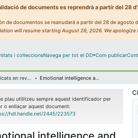
alidació de documents es reprendrà a partir del 28 d
ción de documentos se reanudará a partir del 28 de agosto 
ation will resume starting August 28, 2026. We apologize 
tats i col·leccions
Navega per tot el DD
Com publicar
Cont
Articles publicats en revistes (Medicina)
Emotional intelligence and neurocognition profiles in first-episode psychosis: A two-year follow-up study
Ci
us plau utilitzeu sempre aquest identificador per
ar o enllaçar aquest document:
ps://hdl.handle.net/2445/223573
otional intelligence and