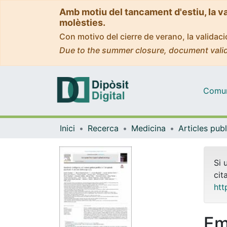
Amb motiu del tancament d'estiu, la v
molèsties.
Con motivo del cierre de verano, la valida
Due to the summer closure, document valid
Comuni
Inici
Recerca
Medicina
Si 
cit
htt
Em