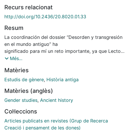
Recurs relacionat
http://doi.org/10.2436/20.8020.01.33
Resum
La coordinación del dossier “Desorden y transgresión
en el mundo antiguo” ha
significado para mí un reto importante, ya que Lectora
incluye así por primera
Més...
vez un dossier monográfico sobre estudios de mujeres
Matèries
y género en la antigüedad,
con el que abre sus puertas a futuras colaboraciones
Estudis de gènere
,
Història antiga
en este ámbito del
Matèries (anglès)
conocimiento. En la invitación a participar en él, nos
preguntábamos si las
Gender studies
,
Ancient history
mujeres antiguas, procedentes de espacios y tiempos
Col·leccions
diversos, se sirvieron de
prácticas transgresoras para poder estar en el mundo
Articles publicats en revistes (Grup de Recerca
de una manera distinta a la
Creació i pensament de les dones)