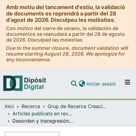
Amb motiu del tancament d'estiu, la validació
de documents es reprendrà a partir del 28
d'agost de 2026. Disculpeu les molèsties.
Con motivo del cierre de verano, la validación de
documentos se reanudará a partir del 28 de agosto
de 2026. Disculpad las molestias
Due to the summer closure, document validation will
resume starting August 28, 2026. We apologize for
any inconvenience.
(current)
Iniciar sessió
Comunitats i col·leccions
Inici
Recerca
Grup de Recerca Creació i pensament de les dones
Navega per tot el DD
Articles publicats en revistes (Grup de Recerca Creació i pensament de les dones)
Com publicar
Desorden y transgresión en el mundo antiguo
Contacte