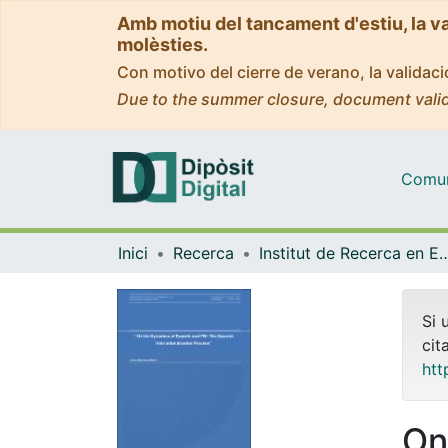
Amb motiu del tancament d'estiu, la v
molèsties.
Con motivo del cierre de verano, la valida
Due to the summer closure, document valid
Comuni
Inici
Recerca
Institut de Recerca en Economia Aplicada Regi
Si 
cit
htt
On