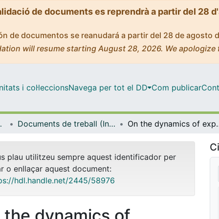
alidació de documents es reprendrà a partir del 28 d
ción de documentos se reanudará a partir del 28 de agosto 
ation will resume starting August 28, 2026. We apologize 
tats i col·leccions
Navega per tot el DD
Com publicar
Cont
onal i Pública (IREA)
Documents de treball (Institut de Recerca en Economia Aplicada Regional i Pública (IREA))
On the dynamics of exports and FDI:
Ci
us plau utilitzeu sempre aquest identificador per
ar o enllaçar aquest document:
ps://hdl.handle.net/2445/58976
 the dynamics of