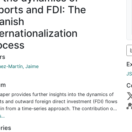
ports and FDI: The
anish
ternationalization
ocess
rs
E
nez-Martín, Jaime
J
um
C
aper provides further insights into the dynamics of
ts and outward foreign direct investment (FDI) flows
in from a time-series approach. The contribution of
per is twofold: 1) the existence of either substitution
...
complementary relationship between Spanish
ries
rd investments and exports is empirically tested