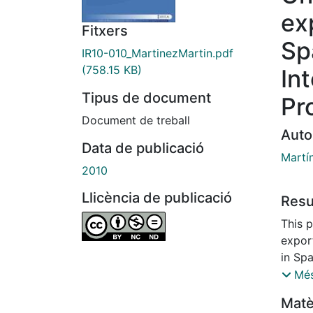
ex
Fitxers
Sp
IR10-010_MartinezMartin.pdf
(758.15 KB)
In
Tipus de document
Pr
Document de treball
Auto
Data de publicació
Martí
2010
Llicència de publicació
Res
This p
expor
in Spa
the pa
Més
or a 
Matè
outwa