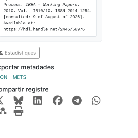
Process. 
IREA – Working Papers
. 
2010. Vol.  IR10/10. ISSN 2014-1254. 
[consulted: 9 of August of 2026]. 
Available at: 
https://hdl.handle.net/2445/58976
Estadístiques
xportar metadades
SON
-
METS
ompartir registre