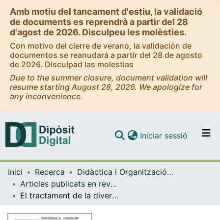
Amb motiu del tancament d'estiu, la validació
de documents es reprendrà a partir del 28
d'agost de 2026. Disculpeu les molèsties.
Con motivo del cierre de verano, la validación de
documentos se reanudará a partir del 28 de agosto
de 2026. Disculpad las molestias
Due to the summer closure, document validation will
resume starting August 28, 2026. We apologize for
any inconvenience.
(current)
Iniciar sessió
Comunitats i col·leccions
Inici
Recerca
Didàctica i Organització Educativa
Navega per tot el DD
Articles publicats en revistes (Didàctica i Organització Educativa)
Com publicar
El tractament de la diversitat en l'educació primària
Contacte