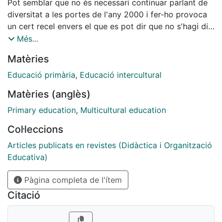
Pot semblar que no és necessari continuar parlant de
diversitat a les portes de l'any 2000 i fer-ho provoca
un cert recel envers el que es pot dir que no s'hagi dit,
si bé hom pensa que el fet de continuar enraonant
Més...
significa que no ho tenim prou incorporat a l'hora de
Matèries
portarho a la practica. El terme diversitat comporta
alhora "diversitat..d'interpretacions en funció de la
Educació primària
,
Educació intercultural
realitat escolar que cadascú es troba. En general, pero
Matèries (anglès)
s'entén per diversitat el conjunt de diferencies socials,
economiques, culturals, personals i d'aprenentatge que
Primary education
,
Multicultural education
identifica l'individu com a ésser único Tothom és
Col·leccions
diferent, i afrontar aquesta diversitat a l'aula és el que
continua inquietant els docents.
Articles publicats en revistes (Didàctica i Organització
Educativa)
Pàgina completa de l'ítem
Citació