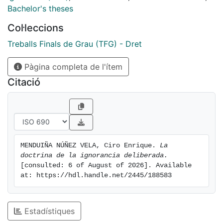
empresa. La exposición tendrá una
Bachelor's theses
estructura compuesta por cuatro partes: una
Col·leccions
aproximación general a la figura, un análisis
de la jurisprudencia en la materia, una exposición de
Treballs Finals de Grau (TFG) - Dret
las posturas doctrinales y una
Pàgina completa de l'ítem
descripción de las cuestiones que se plantean en los
delitos económicos en particular.
Citació
MENDUIÑA NÚÑEZ VELA, Ciro Enrique. 
La 
doctrina de la ignorancia deliberada.
[consulted: 6 of August of 2026]. Available 
at: https://hdl.handle.net/2445/188583
Estadístiques