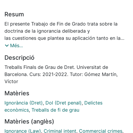
Resum
El presente Trabajo de Fin de Grado trata sobre la
doctrina de la ignorancia deliberada y
las cuestiones que plantea su aplicación tanto en la
dogmática como en la
Més...
jurisprudencia. Desde que fue adoptada por nuestro
Descripció
Tribunal Supremo la utilización de
esta figura se ha extendido a diversos delitos. Se
Treballs Finals de Grau de Dret. Universitat de
intentará realizar una aproximación a
Barcelona. Curs: 2021-2022. Tutor: Gómez Martín,
los elementos conceptuales de esta doctrina y se
Víctor
analizarán los riesgos que entraña su
Matèries
admisibilidad respecto a las garantías constitucionales
y a los elementos tradicionales de
Ignorància (Dret)
,
Dol (Dret penal)
,
Delictes
la teoría del delito.
econòmics
,
Treballs de fi de grau
También se expondrán los problemas que plantea su
Matèries (anglès)
aplicación práctica de forma
específica en determinados delitos económicos y de
Ignorance (Law)
,
Criminal intent
,
Commercial crimes
,