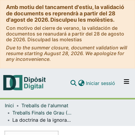
Amb motiu del tancament d'estiu, la validació
de documents es reprendrà a partir del 28
d'agost de 2026. Disculpeu les molèsties.
Con motivo del cierre de verano, la validación de
documentos se reanudará a partir del 28 de agosto
de 2026. Disculpad las molestias
Due to the summer closure, document validation will
resume starting August 28, 2026. We apologize for
any inconvenience.
(current)
Iniciar sessió
Comunitats i col·leccions
Inici
Treballs de l'alumnat
Navega per tot el DD
Treballs Finals de Grau (TFG) - Dret
Com publicar
La doctrina de la ignorancia deliberada
Contacte