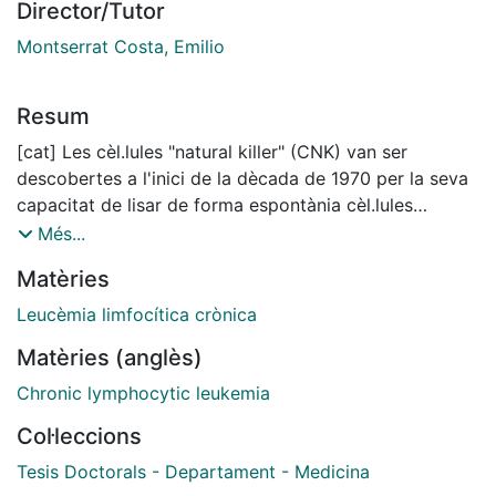
Director/Tutor
Montserrat Costa, Emilio
Resum
[cat] Les cèl.lules "natural killer" (CNK) van ser
descobertes a l'inici de la dècada de 1970 per la seva
capacitat de lisar de forma espontània cèl.lules
tumorals. Estudis realitzats posteriorment han posat
Més...
de manifest que aquesta població cel.lular està
Matèries
continguda en els limfòcits grans granulats (LGG) de
sang perifèrica (SP) i que poseeixen unes estructures
Leucèmia limfocítica crònica
de membrana característiques definides pel CD16 i
Matèries (anglès)
CD56.La funció de les CNK dintre de l'organisme és
molt àmplia. Controla el creixement i disseminació de
Chronic lymphocytic leukemia
cèl.lules tumorals i de cèl.lules infectades pel virus,
Col·leccions
regula el creixement de la "stem cell" hemopoètica,
participa en el rebuig d'empelts i produeix diverses
Tesis Doctorals - Departament - Medicina