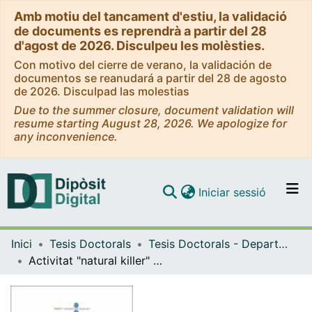
Amb motiu del tancament d'estiu, la validació
de documents es reprendrà a partir del 28
d'agost de 2026. Disculpeu les molèsties.
Con motivo del cierre de verano, la validación de
documentos se reanudará a partir del 28 de agosto
de 2026. Disculpad las molestias
Due to the summer closure, document validation will
resume starting August 28, 2026. We apologize for
any inconvenience.
(current)
Iniciar sessió
Comunitats i col·leccions
Inici
Tesis Doctorals
Tesis Doctorals - Departament - Medicina
Navega per tot el DD
Activitat "natural killer" a la leucèmia limfàtica crònica de línia B
Com publicar
Contacte